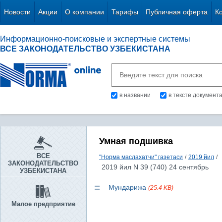
Новости
Акции
О компании
Тарифы
Публичная оферта
К
Информационно-поисковые и экспертные системы
ВСЕ ЗАКОНОДАТЕЛЬСТВО УЗБЕКИСТАНА
в названии
в тексте документ
Умная подшивка
ВСЕ
"Норма маслахатчи" газетаси
/
2019 йил
/
ЗАКОНОДАТЕЛЬСТВО
2019 йил N 39 (740) 24 сентябрь
УЗБЕКИСТАНА
Мундарижа
(25.4 KB)
Малое предприятие