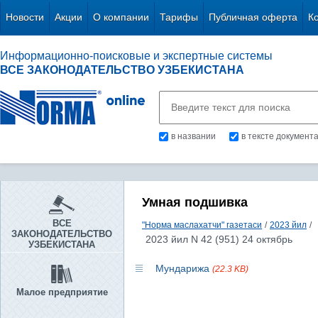
Новости
Акции
О компании
Тарифы
Публичная оферта
К
Информационно-поисковые и экспертные системы
ВСЕ ЗАКОНОДАТЕЛЬСТВО УЗБЕКИСТАНА
в названии
в тексте документ
Умная подшивка
ВСЕ
"Норма маслахатчи" газетаси
/
2023 йил
/
ЗАКОНОДАТЕЛЬСТВО
2023 йил N 42 (951) 24 октябрь
УЗБЕКИСТАНА
Мундарижа
(22.3 KB)
Малое предприятие