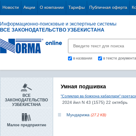
Новости
Акции
О компании
Тарифы
Публичная оферта
К
Информационно-поисковые и экспертные системы
ВСЕ ЗАКОНОДАТЕЛЬСТВО УЗБЕКИСТАНА
в названии
в тексте документ
Умная подшивка
ВСЕ
"Соликлар ва божхона хабарлари" газетас
ЗАКОНОДАТЕЛЬСТВО
2024 йил N 43 (1575) 22 октябрь
УЗБЕКИСТАНА
Мундарижа
(27.2 KB)
Малое предприятие