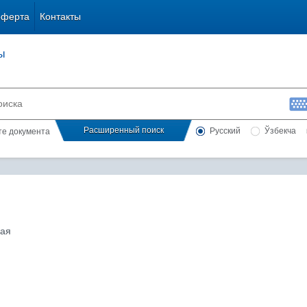
оферта
Контакты
ы
Расширенный поиск
Русский
Ўзбекча
сте документа
мая