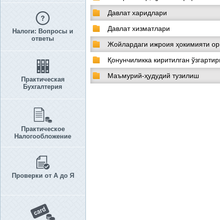
Давлат харидлари
Давлат хизматлари
Налоги: Вопросы и
ответы
Жойлардаги ижроия ҳокимияти ор
Қонунчиликка киритилган ўзгарти
Маъмурий-ҳудудий тузилиш
Практическая
Бухгалтерия
Практическое
Налогообложение
Проверки от А до Я