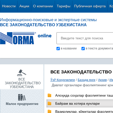
Новости
Акции
О компании
Тарифы
Публичная оферта
К
Информационно-поисковые и экспертные системы
ВСЕ ЗАКОНОДАТЕЛЬСТВО УЗБЕКИСТАНА
в названии
в тексте документ
ВСЕ ЗАКОНОДАТЕЛЬСТВО
ВСЕ
ЎзР Конунчилиги
/
Базада янги
/
Архив
/
Ию
ЗАКОНОДАТЕЛЬСТВО
Давлат органлари фаолиятининг қо
УЗБЕКИСТАНА
Алоҳида соҳалар фаолиятини таш
Байрам ва хотира кунлари
Малое предприятие
Вазирликлар, қўмиталар фаолияти