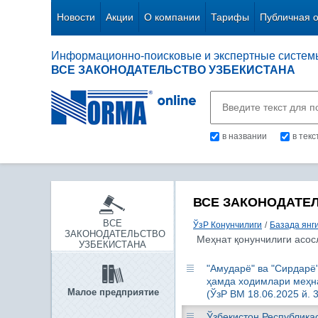
Новости
Акции
О компании
Тарифы
Публичная 
Информационно-поисковые и экспертные систем
ВСЕ ЗАКОНОДАТЕЛЬСТВО УЗБЕКИСТАНА
в названии
в тек
ВСЕ ЗАКОНОДАТЕ
ВСЕ
ЎзР Конунчилиги
/
Базада янг
ЗАКОНОДАТЕЛЬСТВО
Меҳнат қонунчилиги асос
УЗБЕКИСТАНА
"Амударё" ва "Сирдар
ҳамда ходимлари меҳна
Малое предприятие
(ЎзР ВМ 18.06.2025 й. 
Ўзбекистон Республика