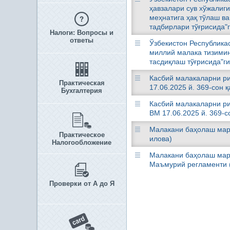
ҳавзалари сув хўжалиг
меҳнатига ҳақ тўлаш в
тадбирлари тўғрисида"
Налоги: Вопросы и
ответы
Ўзбекистон Республика
миллий малака тизимин
тасдиқлаш тўғрисида"г
Касбий малакаларни ри
Практическая
17.06.2025 й. 369-сон 
Бухгалтерия
Касбий малакаларни ри
ВМ 17.06.2025 й. 369-с
Малакани баҳолаш марк
Практическое
илова)
Налогообложение
Малакани баҳолаш марк
Маъмурий регламенти (
Проверки от А до Я