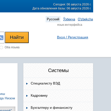
Сегодня: 06 августа 2026 г.
Дата обновления базы: 06 августа 2026 г.
Русский
Ўзбекча
O'zbekcha
язык интерфейса
Вход / Регистрация
Оба языка
Системы
Специалисту ВЭД
риш
Кадровику
ида Низом
Бухгалтеру и финансисту
ирдарё"