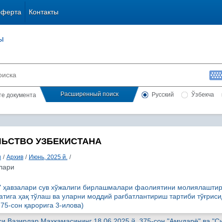
оферта
Контакты
ы
Расширенный поиск
Русский
Ўзбекча
сте документа
ЛЬСТВО УЗБЕКИСТАНА
и
/
Архив
/
Июнь, 2025 й.
/
лари
ё" ҳавзалари сув хўжалиги бирлашмалари фаолиятини молиялашти
тига ҳақ тўлаш ва уларни моддий рағбатлантириш тартиби тўғрис
375-сон қарорига 3-илова)
си Вазирлар Маҳкамасининг 18.06.2025 й. 375-сон "Амударё" ва "С