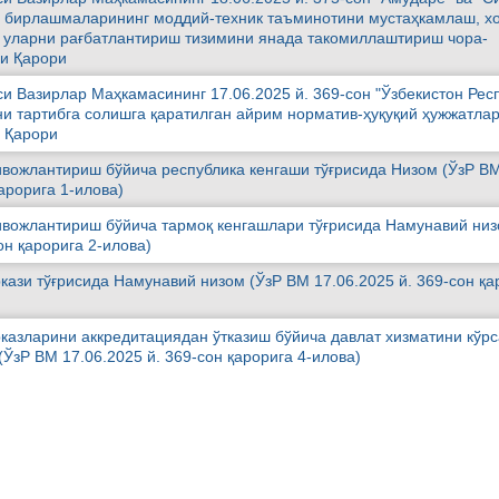
и бирлашмаларининг моддий-техник таъминотини мустаҳкамлаш, х
а уларни рағбатлантириш тизимини янада такомиллаштириш чора-
ги Қарори
си Вазирлар Маҳкамасининг 17.06.2025 й. 369-сон "Ўзбекистон Рес
и тартибга солишга қаратилган айрим норматив-ҳуқуқий ҳужжатла
и Қарори
вожлантириш бўйича республика кенгаши тўғрисида Низом (ЎзР В
қарорига 1-илова)
вожлантириш бўйича тармоқ кенгашлари тўғрисида Намунавий низ
он қарорига 2-илова)
ази тўғрисида Намунавий низом (ЎзР ВМ 17.06.2025 й. 369-сон қа
азларини аккредитациядан ўтказиш бўйича давлат хизматини кўр
ЎзР ВМ 17.06.2025 й. 369-сон қарорига 4-илова)