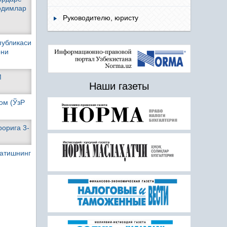
одимлар
Руководителю, юристу
публикаси
рни
М
Наши газеты
ом (ЎзР
рорига 3-
сатишнинг