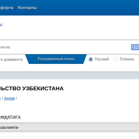
оферта
Контакты
ы
Расширенный поиск
Русский
Ўзбекча
сте документа
ЛЬСТВО УЗБЕКИСТАНА
и
/
Архив
/
ИҚҚАТИГА
фаолияти