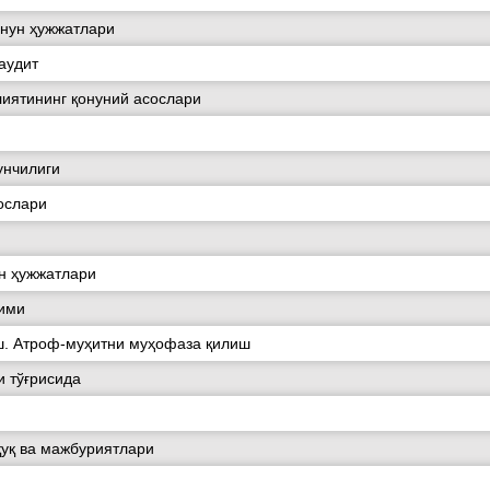
онун ҳужжатлари
аудит
иятининг қонуний асослари
унчилиги
ослари
ун ҳужжатлари
вими
. Атроф-муҳитни муҳофаза қилиш
 тўғрисида
қуқ ва мажбуриятлари