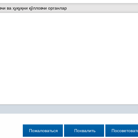
чи ва ҳуқуқни қўлловчи органлар