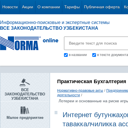
Новости
Акции
О компании
Тарифы
Публичная оферта
К
Информационно-поисковые и экспертные системы
ВСЕ ЗАКОНОДАТЕЛЬСТВО УЗБЕКИСТАНА
в названии
в тексте документ
Практическая Бухгалтерия
ВСЕ
Нормативно-правовые акты
/
Предпринима
ЗАКОНОДАТЕЛЬСТВО
деятельности
/
УЗБЕКИСТАНА
Лотереи и основанные на риске игр
Интернет бутунжаҳо
Малое предприятие
таваккалчиликка ас