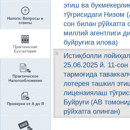
этиш ва букмекерли
тўғрисидаги Низом (
Налоги: Вопросы и
сон билан рўйхатга
ответы
миллий агентлиги ди
буйруғига илова)
Практическая
Бухгалтерия
Истиқболли лойиҳал
25.06.2025 й. 11-со
тармоғида таваккал
Практическое
Налогообложение
лотерея ташкил эти
лицензиялаш тўғрис
Буйруғи (АВ томонид
Проверки от А до Я
рўйхатга олинган)