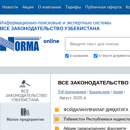
Новости
Акции
О компании
Тарифы
Публичная оферта
К
Информационно-поисковые и экспертные системы
ВСЕ ЗАКОНОДАТЕЛЬСТВО УЗБЕКИСТАНА
в названии
в тексте документ
ВСЕ ЗАКОНОДАТЕЛЬСТВО
ВСЕ
ЎзР Конунчилиги
/
Базада янги
/
Архив
/
ЗАКОНОДАТЕЛЬСТВО
Август, 2025 й.
УЗБЕКИСТАНА
ФОЙДАЛАНУВЧИЛАР ДИҚҚАТИГА
Ўзбекистон Республикаси кодексл
Малое предприятие
Айрим тармоқларнинг фаолияти