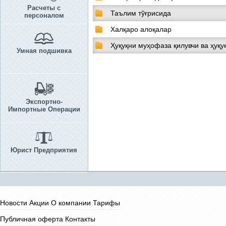
Расчеты с
Таълим тўғрисида
персоналом
Халқаро алоқалар
Ҳуқуқни муҳофаза қилувчи ва ҳуқу
Умная подшивка
Экспортно-
Импортные Операции
Юрист Предприятия
Новости
Акции
О компании
Тарифы
Публичная оферта
Контакты