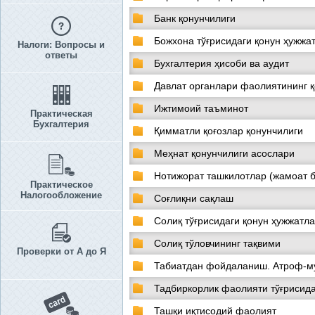
Банк қонунчилиги
Божхона тўғрисидаги қонун ҳужжа
Налоги: Вопросы и
ответы
Бухгалтерия ҳисоби ва аудит
Давлат органлари фаолиятининг 
Ижтимоий таъминот
Практическая
Бухгалтерия
Қимматли қоғозлар қонунчилиги
Меҳнат қонунчилиги асослари
Нотижорат ташкилотлар (жамоат 
Практическое
Налогообложение
Соғлиқни сақлаш
Солиқ тўғрисидаги қонун ҳужжатл
Солиқ тўловчининг тақвими
Проверки от А до Я
Табиатдан фойдаланиш. Атроф-м
Тадбиркорлик фаолияти тўғрисид
Ташқи иқтисодий фаолият