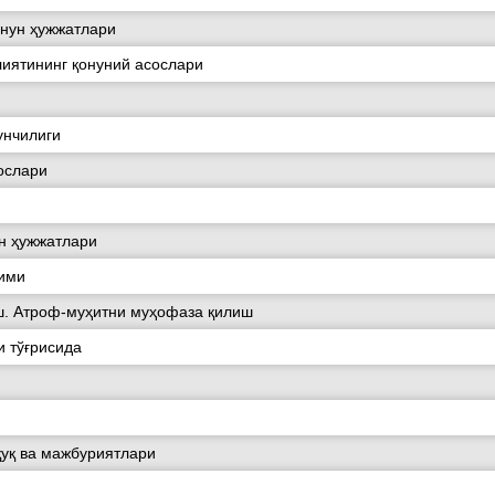
онун ҳужжатлари
иятининг қонуний асослари
унчилиги
ослари
ун ҳужжатлари
вими
. Атроф-муҳитни муҳофаза қилиш
 тўғрисида
қуқ ва мажбуриятлари