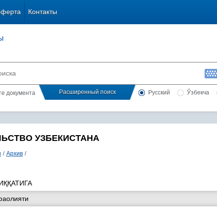
оферта
Контакты
ы
Расширенный поиск
Русский
Ўзбекча
сте документа
ЛЬСТВО УЗБЕКИСТАНА
и
/
Архив
/
ИҚҚАТИГА
фаолияти