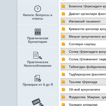
Божхона тўғрисидаги қ
Давлат органлари фаол
Налоги: Вопросы и
ответы
Ижтимоий таъминот
Қимматли қоғозлар қон
Меҳнат қонунчилиги ас
Практическая
Бухгалтерия
Соғлиқни сақлаш
Солиқ тўғрисидаги қон
Солиқ тўловчининг тақ
Практическое
Налогообложение
Табиатдан фойдаланиш
Тадбиркорлик фаолияти
Таълим тўғрисида
Проверки от А до Я
Уй-жой қонунчилиги
Фуқаролик. Мақоми, ҳу
Халқаро алоқалар