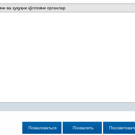
чи ва ҳуқуқни қўлловчи органлар