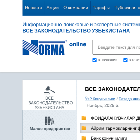
Новости
Акции
О компании
Тарифы
Публичная 
Информационно-поисковые и экспертные систем
ВСЕ ЗАКОНОДАТЕЛЬСТВО УЗБЕКИСТАНА
в названии
в тек
ВСЕ ЗАКОНОДАТЕ
ВСЕ
ЎзР Конунчилиги
/
Базада янг
ЗАКОНОДАТЕЛЬСТВО
Ноябрь, 2025 й.
УЗБЕКИСТАНА
ФОЙДАЛАНУВЧИЛАР Д
Айрим тармоқларнинг 
Малое предприятие
Банк қонунчилиги