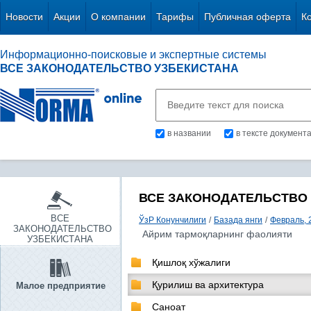
Новости
Акции
О компании
Тарифы
Публичная оферта
К
Информационно-поисковые и экспертные системы
ВСЕ ЗАКОНОДАТЕЛЬСТВО УЗБЕКИСТАНА
в названии
в тексте документ
ВСЕ ЗАКОНОДАТЕЛЬСТВО
ВСЕ
ЎзР Конунчилиги
/
Базада янги
/
Февраль, 
ЗАКОНОДАТЕЛЬСТВО
Айрим тармоқларнинг фаолияти
УЗБЕКИСТАНА
Қишлоқ хўжалиги
Қурилиш ва архитектура
Малое предприятие
Саноат