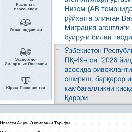
Расчеты с
Низом (АВ томонидан
персоналом
рўйхатга олинган В
Миграция агентлиги 
Умная подшивка
буйруғи билан тасди
Ўзбекистон Республи
ПҚ-49-сон "2026 йи
Экспортно-
Импортные Операции
асосида ривожланти
ошириш, барқарор и
камбағалликни қисқ
Юрист Предприятия
Қарори
Новости
Акции
О компании
Тарифы