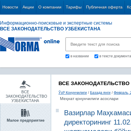
Новости
Акции
О компании
Тарифы
Публичная оферта
К
Информационно-поисковые и экспертные системы
ВСЕ ЗАКОНОДАТЕЛЬСТВО УЗБЕКИСТАНА
в названии
в тексте документ
ВСЕ ЗАКОНОДАТЕЛЬСТВО
ВСЕ
ЎзР Конунчилиги
/
Базада янги
/
Февраль, 
ЗАКОНОДАТЕЛЬСТВО
Меҳнат қонунчилиги асослари
УЗБЕКИСТАНА
Вазирлар Маҳкамаси
Малое предприятие
директорининг 11.02