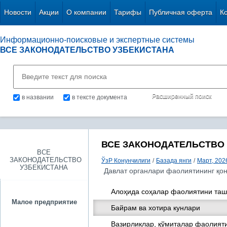
Новости
Акции
О компании
Тарифы
Публичная оферта
К
Информационно-поисковые и экспертные системы
ВСЕ ЗАКОНОДАТЕЛЬСТВО УЗБЕКИСТАНА
Расширенный поиск
в названии
в тексте документа
ВСЕ ЗАКОНОДАТЕЛЬСТВО
ВСЕ
ЗАКОНОДАТЕЛЬСТВО
ЎзР Конунчилиги
/
Базада янги
/
Март, 2026
УЗБЕКИСТАНА
Давлат органлари фаолиятининг қо
Алоҳида соҳалар фаолиятини таш
Малое предприятие
Байрам ва хотира кунлари
Вазирликлар, қўмиталар фаолияти