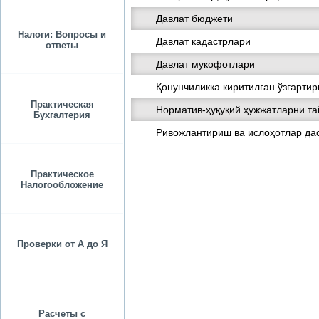
Давлат бюджети
Налоги: Вопросы и
Давлат кадастрлари
ответы
Давлат мукофотлари
Қонунчиликка киритилган ўзгарти
Практическая
Норматив-ҳуқуқий ҳужжатларни та
Бухгалтерия
Ривожлантириш ва ислоҳотлар да
Практическое
Налогообложение
Проверки от А до Я
Расчеты с