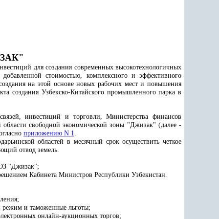
ЗАК"
нвестиций для создания современных высокотехнологичных
 добавленной стоимостью, комплексного и эффективного
создания на этой основе новых рабочих мест и повышения
кта создания Узбекско-Китайского промышленного парка в
связей, инвестиций и торговли, Министерства финансов
 области свободной экономической зоны "Джизак" (далее -
согласно
приложению N 1
.
дарьинской областей в месячный срок осуществить четкое
ующий отвод земель.
ЭЗ "Джизак";
ы решением Кабинета Министров Республики Узбекистан
.
ления;
й режим и таможенные льготы;
 электронных онлайн-аукционных торгов
;