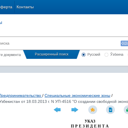
оферта
Контакты
ы
Расширенный поиск
Русский
Ўзбекча
сте документа
Предпринимательство
/
Специальные экономические зоны
/
Узбекистан от 18.03.2013 г. N УП-4516 "О создании свободной экон
УКАЗ
П Р Е З И Д Е Н Т А