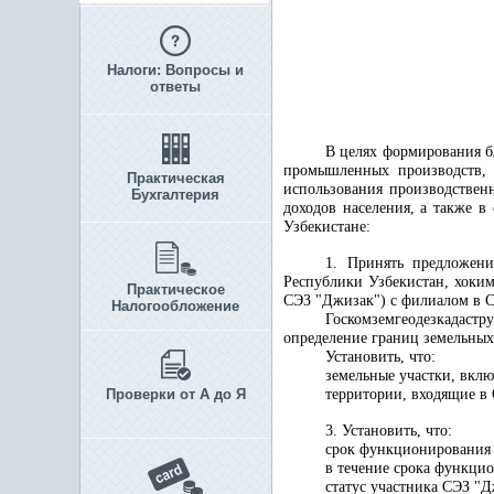
Налоги: Вопросы и
ответы
В целях формирования б
промышленных производств, 
Практическая
использования производствен
Бухгалтерия
доходов населения, а также 
Узбекистане:
1. Принять предложени
Республики Узбекистан, хоки
Практическое
СЭЗ "Джизак") с филиалом в С
Налогообложение
Госкомземгеодезкадастр
определение границ земельных
Установить, что:
земельные участки, вкл
Проверки от А до Я
территории, входящие в
3. Установить, что:
срок функционирования 
в течение срока функци
статус участника СЭЗ "Д