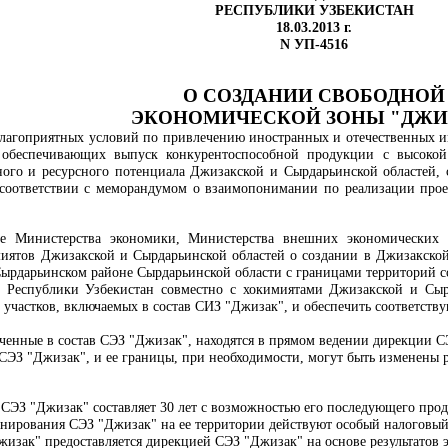
РЕСПУБЛИКИ УЗБЕКИСТАН
18.03.2013 г.
N УП-4516
О СОЗДАНИИ СВОБОДНОЙ
ЭКОНОМИЧЕСКОЙ
ЗОНЫ "ДЖИ
лагоприятных условий по привлечению иностранных и отечественных и
обеспечивающих выпуск конкурентоспособной продукции с высокой
ного и ресурсного потенциала Джизакской и Сырдарьинской областей, 
в соответствии с меморандумом о взаимопонимании по реализации прое
е Министерства экономики, Министерства внешних экономических 
миятов Джизакской и Сырдарьинской областей о создании в Джизакской
ырдарьинском районе Сырдарьинской области с границами территорий 
у Республики Узбекистан совместно с хокимиятами Джизакской и Сыр
 участков, включаемых в состав СИЗ "Джизак", и обеспечить соответств
юченные в состав СЭЗ "Джизак", находятся в прямом ведении
дирекции С
 СЭЗ "Джизак", и ее границы, при необходимости, могут быть изменен
СЭЗ "Джизак" составляет 30 лет с возможностью его последующего прод
онирования СЭЗ "Джизак" на ее территории действуют особый налоговы
жизак" предоставляется
дирекцией СЭЗ "Джизак" на основе результатов