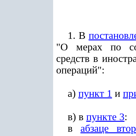
1. В
постановл
"О мерах по со
средств в иност
операций":
а)
пункт 1
и
пр
в) в
пункте 3
:
в
абзаце вто