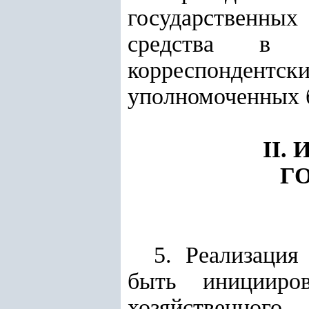
государственны
средства в 
корреспондентски
уполномоченных 
II.
Г
5. Реализация
быть иницииро
хозяйственн