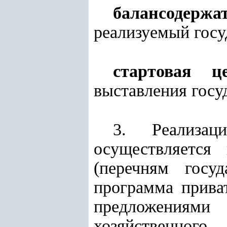
балансодержа
реализуемый госу
стартовая ц
выставления госу
3.
Реализа
осуществляется
(перечням госу
программа прива
предложениям
хозяйственног