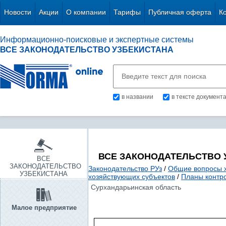
Новости
Акции
О компании
Тарифы
Публичная оферта
К
Информационно-поисковые и экспертные системы
ВСЕ ЗАКОНОДАТЕЛЬСТВО УЗБЕКИСТАНА
в названии
в тексте документ
ВСЕ ЗАКОНОДАТЕЛЬСТВО 
ВСЕ
ЗАКОНОДАТЕЛЬСТВО
Законодательство РУз
/
Общие вопросы х
УЗБЕКИСТАНА
хозяйствующих субъектов
/
Планы контро
Сурхандарьинская область
Малое предприятие