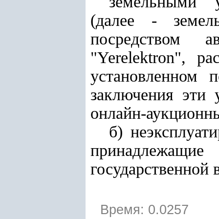
земельными у
(далее - земел
посредством а
"Yerelektron", 
установленном п
заключения эти 
онлайн-аукционны
б) неэксплуат
принадлежащи
государственной 
Время: 0.0257