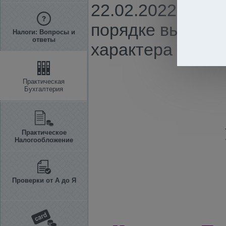
22.02.2022 г. N
порядке выдачи
Налоги: Вопросы и
ответы
характера посре
Практическая
Бухгалтерия
Практическое
Налогообложение
Проверки от А до Я