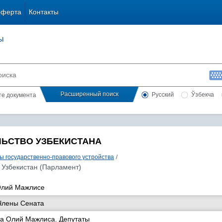
оферта
Контакты
ы
Расширенный поиск
Русский
Ўзбекча
сте документа
ЛЬСТВО УЗБЕКИСТАНА
ы государственно-правового устройства
/
 Узбекистан (Парламент)
Олий Мажлисе
Члены Сената
та Олий Мажлиса. Депутаты