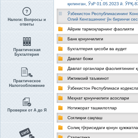
қилинган, ЎзР 01.05.2023 й. ЎРҚ-
Ўзбекистон Республикасининг Конс
Олий Кенгашининг ўн биринчи сес
Налоги: Вопросы и
ответы
Айрим тармоқларнинг фаолияти
Банк қонунчилиги
Бухгалтерия ҳисоби ва аудит
Практическая
Бухгалтерия
Давлат божи
Давлат органлари фаолиятининг 
Ижтимоий таъминот
Практическое
Налогообложение
Ўзбекистон Республикаси кодексл
Меҳнат қонунчилиги асослари
Нотижорат ташкилотлар
Проверки от А до Я
Соғлиқни сақлаш
Солиқ тўғрисидаги қонун ҳужжатл
Статистика