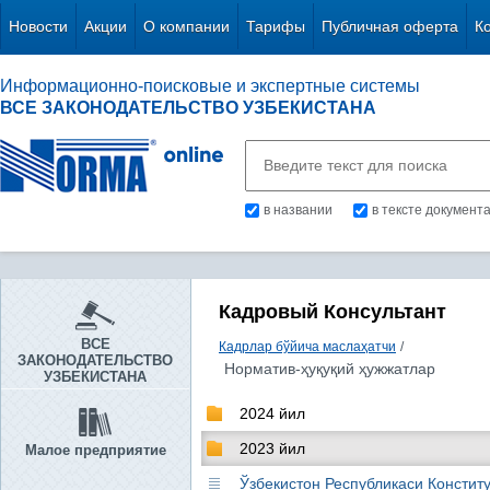
Новости
Акции
О компании
Тарифы
Публичная оферта
К
Информационно-поисковые и экспертные системы
ВСЕ ЗАКОНОДАТЕЛЬСТВО УЗБЕКИСТАНА
в названии
в тексте документ
Кадровый Консультант
ВСЕ
Кадрлар бўйича маслаҳатчи
/
ЗАКОНОДАТЕЛЬСТВО
Норматив-ҳуқуқий ҳужжатлар
УЗБЕКИСТАНА
2024 йил
2023 йил
Малое предприятие
Ўзбекистон Республикаси Конститу