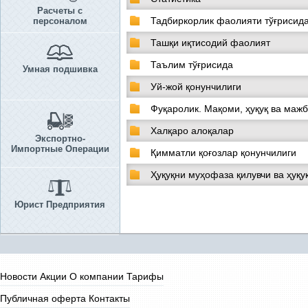
Расчеты с
Тадбиркорлик фаолияти тўғрисид
персоналом
Ташқи иқтисодий фаолият
Таълим тўғрисида
Умная подшивка
Уй-жой қонунчилиги
Фуқаролик. Мақоми, ҳуқуқ ва маж
Халқаро алоқалар
Экспортно-
Импортные Операции
Қимматли қоғозлар қонунчилиги
Ҳуқуқни муҳофаза қилувчи ва ҳуқу
Юрист Предприятия
Новости
Акции
О компании
Тарифы
Публичная оферта
Контакты