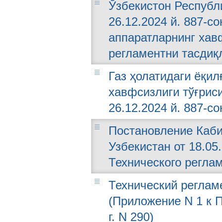
Ўзбекистон Республ
26.12.2024 й. 887-с
аппаратларнинг хав
регламентни тасдиқ
Газ ҳолатидаги ёқи
хавфсизлиги тўғрис
26.12.2024 й. 887-со
Постановление Каби
Узбекистан от 18.05
Технического регла
Технический реглам
(Приложение N 1 к 
г. N 290)