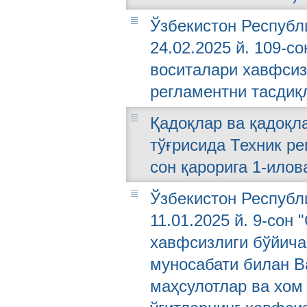
Ўзбекистон Республ
24.02.2025 й. 109-с
воситалари хавфсиз
регламентни тасдиқ
Қадоқлар ва қадоқл
тўғрисида Техник ре
сон қарорига 1-илов
Ўзбекистон Республ
11.01.2025 й. 9-сон
хавфсизлиги бўйича
муносабати билан В
маҳсулотлар ва хом