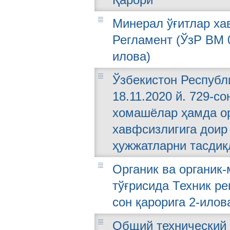
Минерал ўғитлар ха
Регламент (ЎзР ВМ 0
илова)
Ўзбекистон Республ
18.11.2020 й. 729-с
хомашёлар ҳамда ор
хавфсизлигига доир
ҳужжатларни тасдиқ
Органик ва органик
тўғрисида Техник ре
сон қарорига 2-илов
Общий технический 