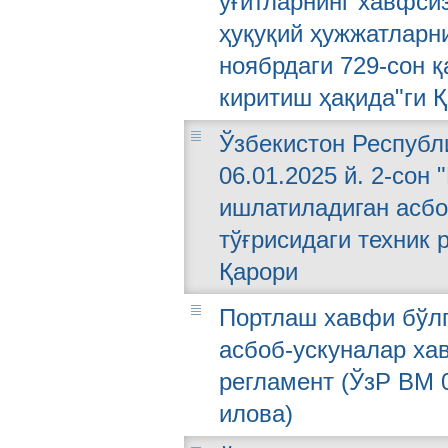
ўғитларнинг хавфси
ҳуқуқий ҳужжатларн
ноябрдаги 729-сон 
киритиш ҳақида"ги 
Ўзбекистон Республ
06.01.2025 й. 2-сон
ишлатиладиган асбо
тўғрисидаги техник 
Қарори
Портлаш хавфи бўлг
асбоб-ускуналар ха
регламент (ЎзР ВМ 0
илова)