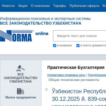
Новости
Акции
О компании
Тарифы
Публичная оферта
К
Информационно-поисковые и экспертные системы
ВСЕ ЗАКОНОДАТЕЛЬСТВО УЗБЕКИСТАНА
в названии
в тексте документ
Практическая Бухгалтерия
ВСЕ
Нормативно-правовые акты
/
Предпринима
ЗАКОНОДАТЕЛЬСТВО
Общие технические регламенты
УЗБЕКИСТАНА
Ўзбeкистон Рeспубл
Малое предприятие
30.12.2025 й. 839-