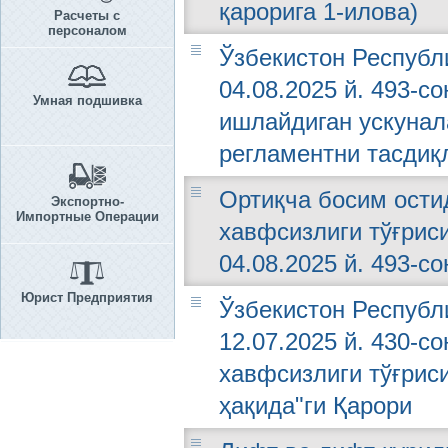
қарорига 1-илова)
Расчеты с
персоналом
Ўзбекистон Республ
04.08.2025 й. 493-с
Умная подшивка
ишлайдиган ускунал
регламентни тасдиқ
Ортиқча босим ости
Экспортно-
Импортные Операции
хавфсизлиги тўғрис
04.08.2025 й. 493-со
Юрист Предприятия
Ўзбекистон Республ
12.07.2025 й. 430-с
хавфсизлиги тўғрис
ҳақида"ги Қарори