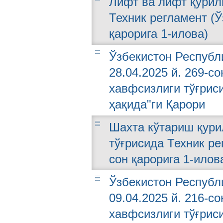
Лифт ва лифт қурил
Техник регламент (Ў
қарорига 1-илова)
Ўзбекистон Республ
28.04.2025 й. 269-с
хавфсизлиги тўғрис
ҳақида"ги Қарори
Шахта кўтариш қури
тўғрисида Техник ре
сон қарорига 1-илов
Ўзбекистон Республ
09.04.2025 й. 216-с
хавфсизлиги тўғрис