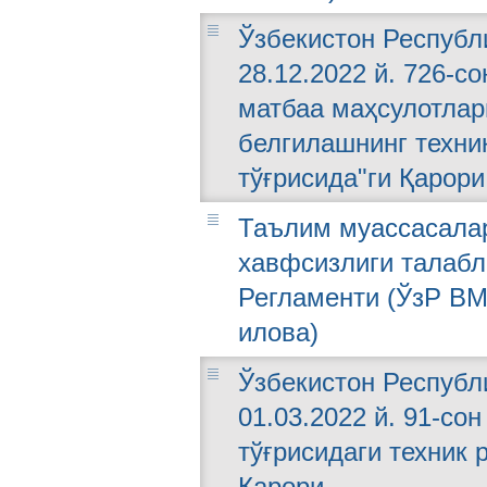
Ўзбекистон Республ
28.12.2022 й. 726-с
матбаа маҳсулотлар
белгилашнинг техни
тўғрисида"ги Қарори
Таълим муассасалар
хавфсизлиги талабл
Регламенти (ЎзР ВМ 
илова)
Ўзбекистон Республ
01.03.2022 й. 91-со
тўғрисидаги техник 
Қарори