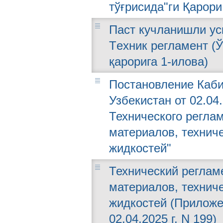
тўғрисида"ги Қарори
Паст кучланишли ус
Тeхник рeгламeнт (Ў
қарорига 1-илова)
Постановление Каби
Узбекистан от 02.04
Технического регла
материалов, техниче
жидкостей"
Технический реглам
материалов, техниче
жидкостей (Приложе
02.04.2025 г. N 199)