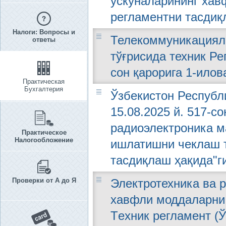
ускуналарининг хавф
регламентни тасдиқ
Налоги: Вопросы и
Телекоммуникацияла
ответы
тўғрисида техник Ре
сон қарорига 1-илов
Практическая
Бухгалтерия
Ўзбекистон Республ
15.08.2025 й. 517-с
радиоэлектроника 
Практическое
Налогообложение
ишлатишни чеклаш т
тасдиқлаш ҳақида"г
Проверки от А до Я
Электротехника ва 
хавфли моддаларни
Тeхник рeгламeнт (Ў