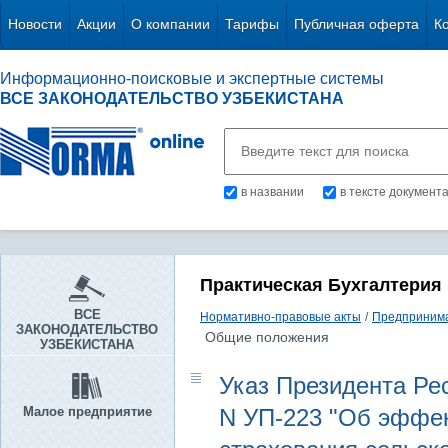
Новости
Акции
О компании
Тарифы
Публичная оферта
К
Информационно-поисковые и экспертные системы
ВСЕ ЗАКОНОДАТЕЛЬСТВО УЗБЕКИСТАНА
в названии
в тексте документ
Практическая Бухгалтерия
ВСЕ
Нормативно-правовые акты
/
Предпринима
ЗАКОНОДАТЕЛЬСТВО
Общие положения
УЗБЕКИСТАНА
Указ Президента Рес
Малое предприятие
N УП-223 "Об эффек