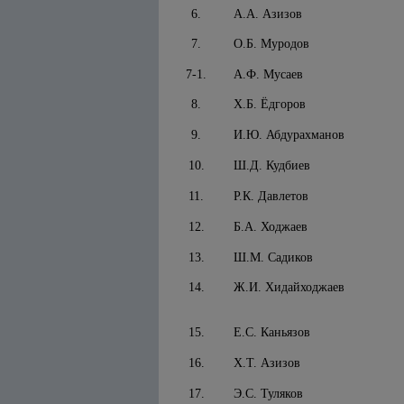
6.
А.А. Азизов
7.
О.Б. Муродов
7-1.
А.Ф. Мусаев
8.
Х.Б. Ёдгоров
9.
И.Ю. Абдурахманов
10.
Ш.Д. Кудбиев
11.
Р.К. Давлетов
12.
Б.А. Ходжаев
13.
Ш.М. Садиков
14.
Ж.И. Хидайходжаев
15.
Е.С. Каньязов
16.
Х.Т. Азизов
17.
Э.С. Туляков