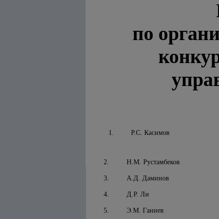
по орган
конку
упра
1.
Р.С. Касимов
2.
Н.М. Рустамбеков
3.
А.Д. Даминов
4.
Д.Р. Ли
5.
Э.М. Ганиев