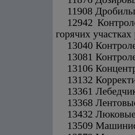
11908 Дробил
12942 Контрол
горячих участках
13040 Контрол
13081 Контрол
13106 Концент
13132 Коррект
13361 Лебедчи
13368 Лентовы
13432 Люковы
13509 Машинис