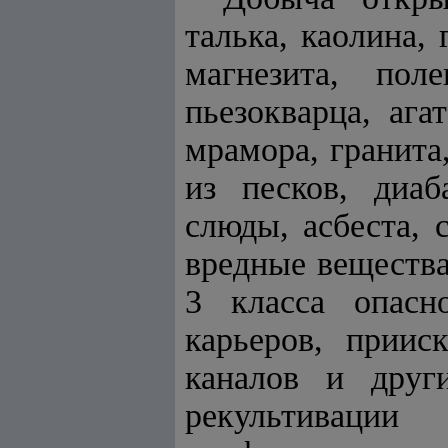
талька, каолина, 
магнезита, пол
пьезокварца, ага
мрамора, гранита
из песков, диаба
слюды, асбеста,
вредные вещества
3 класса опасно
карьеров, приис
каналов и друг
рекультивации