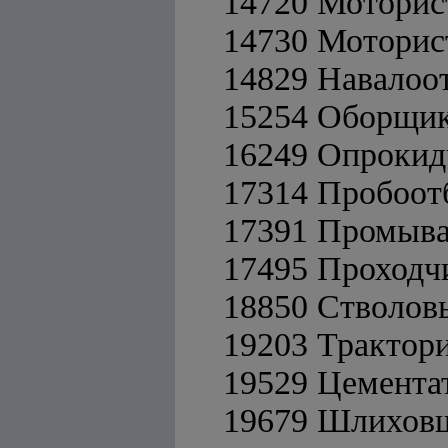
14720 Моторис
14730 Моторис
14829 Навалоо
15254 Оборщик
16249 Опрокид
17314 Пробоо
17391 Промыва
17495 Проходч
18850 Стволовы
19203 Трактори
19529 Цемента
19679 Шлихов