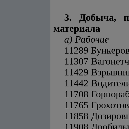
3. Добыча, п
материала
а) Рабочие
11289 Бункеро
11307 Вагонет
11429 Взрывни
11442 Водители
11708 Горнора
11765 Грохото
11858 Дозиров
11908 Дробил