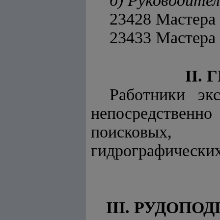
б) Руководите
23428 Мастера 
23433 Мастера 
II.
Работники экс
непосредственн
поисковых, то
гидрографических
III. РУДОП