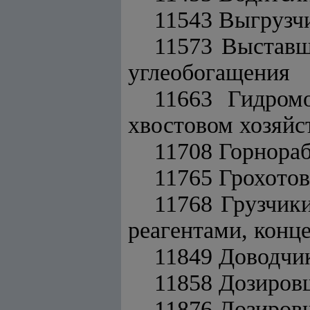
11543 Выгрузчи
11573 Выставщ
углеобогащения
11663 Гидром
хвостовом хозяйс
11708 Горнора
11765 Грохото
11768 Грузчики
реагентами, конц
11849 Доводчи
11858 Дозиров
11876 Дозиров