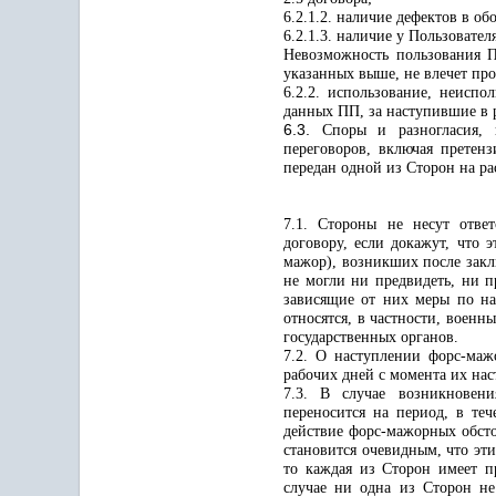
6.2.1.2. наличие дефектов в о
6.2.1.3. наличие у Пользоват
Невозможность пользования П
указанных выше, не влечет про
6.2.2. использование, неисп
данных ПП, за наступившие в р
6.3.
Споры и разногласия,
переговоров, включая претен
передан одной из Сторон на р
7.1. Стороны не несут отве
договору, если докажут, что 
мажор), возникших после закл
не могли ни предвидеть, ни 
зависящие от них меры по на
относятся, в частности, военн
государственных органов.
7.2. О наступлении форс-маж
рабочих дней с момента их нас
7.3. В случае возникновени
переносится на период, в теч
действие форс-мажорных обсто
становится очевидным, что эти
то каждая из Сторон имеет пр
случае ни одна из Сторон не