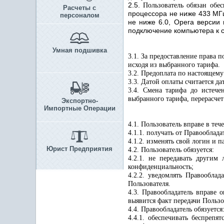
2.5.
Пользователь обязан об
Расчеты с
процессора не ниже 433 МГц,
персоналом
не ниже 6.0, Opera версии 
подключение компьютера к се
Умная подшивка
3.1. За предоставление права
исходя из выбранного тарифа.
3.2. Предоплата по настоящему
3.3. Датой оплаты считается д
3.4. Смена тарифа до истече
выбранного тарифа, перерасчет
Экспортно-
Импортные Операции
4.1. Пользователь вправе в те
4.1.1. получать от Правооблад
4.1.2. изменять свой логин и п
Юрист Предприятия
4.2. Пользователь обязуется:
4.2.1. не передавать другим
конфиденциальность;
4.2.2. уведомлять Правообла
Пользователя.
4.3. Правообладатель вправе 
выявится факт передачи Пользо
4.4. Правообладатель обязуется
4.4.1. обеспечивать беспрепя