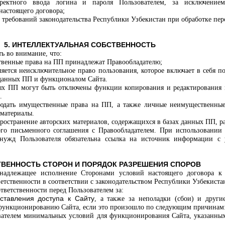
ектного ввода логина и пароля Пользователем, за исключением
настоящего договора;
е требований законодательства Республики Узбекистан при обработке пе
5. ИНТЕЛЛЕКТУАЛЬНАЯ СОБСТВЕННОСТЬ
ь во внимание, что:
твенные права на ПП принадлежат Правообладателю;
ляется неисключительное право пользования, которое включает в себя п
 данных ПП и функционалом Сайта.
нных ПП могут быть отключены функции копирования и редактирования
.
блюдать имущественные права на ПП, а также личные неимущественные
 материалы.
пространение авторских материалов, содержащихся в базах данных ПП, р
ого письменного соглашения с Правообладателем. При использовании 
 нужд Пользователя обязательна ссылка на источник информации с 
СТВЕННОСТЬ СТОРОН
И ПОРЯДОК РАЗРЕШЕНИЯ СПОРОВ
енадлежащее исполнение Сторонами условий настоящего договора к
тственности в соответствии с законодательством Республики Узбекиста
ответственности перед Пользователем за:
оставления доступа к Сайту
, а также за неполадки (сбои) и други
функционированию Сайта, если это произошло по следующим причинам
ователем минимальных условий для функционирования Сайта, указанны