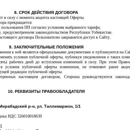
8. СРОК ДЕЙСТВИЯ ДОГОВОРА
ет в силу с момента акцепта настоящей Оферты.
вора прекращается:
ва пользования ПП согласно условиям выбранного тарифа;
ке, предусмотренном законодательством Республики Узбекистан.
стоящего договора Пользователю закрывается доступ к Сайту.
9. ЗАКЛЮЧИТЕЛЬНЫЕ ПОЛОЖЕНИЯ
ожения к ней являются официальными документами и публикуются на Са
изменять условия публичной оферты, публикуя уведомления о таких изм
сять) рабочих дней до вступления изменений в силу. При этом Право
 в условия публичной оферты изменения, не отменяют ранее акце
дущей редакции публичной оферты.
отренных настоящим договором, Стороны руководствуются законода
10. РЕКВИЗИТЫ ПРАВООБЛАДАТЕЛЯ
 Мирабадский р-н, ул. Таллимаржон, 1/1
щика НДС 326010018639
01