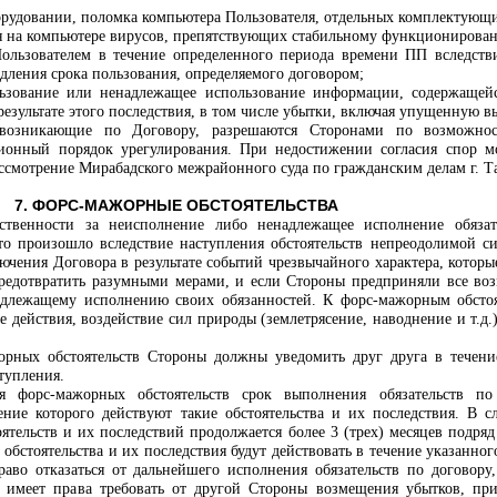
борудовании, поломка компьютера Пользователя, отдельных комплектующ
еля на компьютере вирусов, препятствующих стабильному функционирова
ользователем в течение определенного периода времени ПП вследств
дления срока пользования, определяемого договором;
ользование или ненадлежащее использование информации, содержащейс
езультате этого последствия, в том числе убытки, включая упущенную в
 возникающие по Договору, разрешаются Сторонами по возможно
зионный порядок урегулирования. При недостижении согласия спор м
ассмотрение Мирабадского межрайонного суда по гражданским делам г. Т
7. ФОРС-МАЖОРНЫЕ ОБСТОЯТЕЛЬСТВА
тственности за неисполнение либо ненадлежащее исполнение обязат
это произошло вследствие наступления обстоятельств непреодолимой с
ючения Договора в результате событий чрезвычайного характера, котор
предотвратить разумными мерами, и если Стороны предприняли все во
длежащему исполнению своих обязанностей. К форс-мажорным обстоя
ые действия, воздействие сил природы (землетрясение, наводнение и т.д.
орных обстоятельств Стороны должны уведомить друг друга в течение
тупления.
я форс-мажорных обстоятельств срок выполнения обязательств по
ение которого действуют такие обстоятельства и их последствия. В с
ятельств и их последствий продолжается более 3 (трех) месяцев подряд
 обстоятельства и их последствия будут действовать в течение указанног
аво отказаться от дальнейшего исполнения обязательств по договору
 имеет права требовать от другой Стороны возмещения убытков, пр