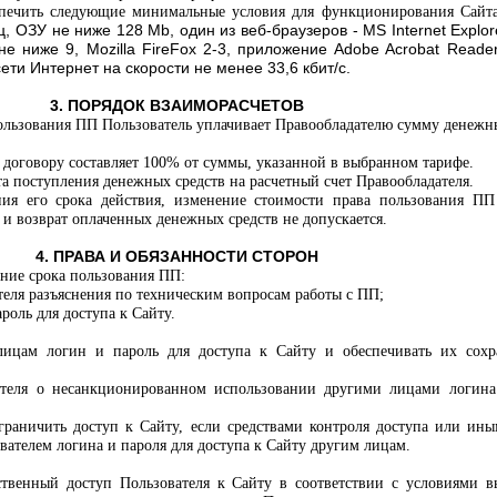
еспечить следующие минимальные условия для функционирования Сайт
 ОЗУ не ниже 128 Мb, один из веб-браузеров - MS Internet Explor
не ниже 9, Mozilla FireFox 2-3, приложение Adobe Acrobat Reader
ти Интернет на скорости не менее 33,6 кбит/с.
3. ПОРЯДОК ВЗАИМОРАСЧЕТОВ
 пользования ПП Пользователь уплачивает Правообладателю сумму денежн
 договору составляет 100% от суммы, указанной в выбранном тарифе.
ата поступления денежных средств на расчетный счет Правообладателя.
ния его срока действия, изменение стоимости права пользования ПП
 и возврат оплаченных денежных средств не допускается.
4. ПРАВА И ОБЯЗАННОСТИ СТОРОН
чение срока пользования ПП:
ателя разъяснения по техническим вопросам работы с ПП;
ароль для доступа к Сайту.
 лицам логин и пароль для доступа к Сайту и обеспечивать их сохр
дателя о несанкционированном использовании другими лицами логина
ограничить доступ к Сайту, если средствами контроля доступа или ин
вателем логина и пароля для доступа к Сайту другим лицам.
:
тственный доступ Пользователя к Сайту в соответствии с условиями 