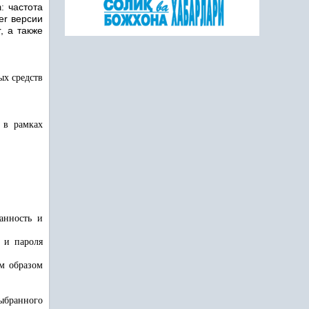
частота
а:
er версии
, а также
ых средств
 в рамках
анность и
 и пароля
ым образом
выбранного