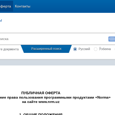
оферта
Контакты
ы
Расширенный поиск
Русский
Ўзбекча
сте документа
ПУБЛИЧНАЯ ОФЕРТА
ние права пользования программными продуктами «
Norma
»
на сайте
www
.
nrm
.
uz
1. ОБЩИЕ ПОЛОЖЕНИЯ