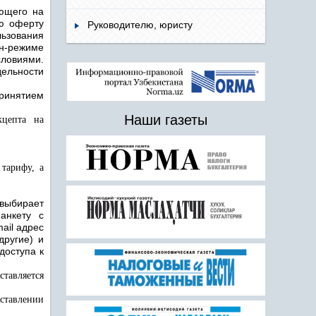
ющего на
ю оферту
Руководителю, юристу
ьзования
н
-
режиме
ловиями.
ельности
принятием
Наши газеты
кцепта на
тарифу, а
 выбирает
анкету с
ail адрес
другие) и
доступа к
ставляется
оставлении