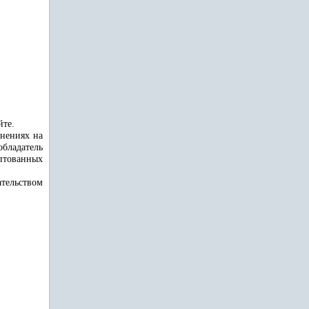
йте.
енениях на
обладатель
птованных
тельством