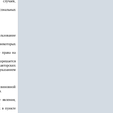
 случаев,
рсональных
ользование
 некоторых
 права на
азрешается
авторских
указанием
 виновной
н.
е явления,
:
х в пункте