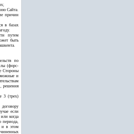
их;
нию Сайта.
ие причин
я в базах
ыгоду.
сти путем
ожет быть
ашкента.
ельств по
илы (форс-
ые Стороны
зможные и
тельствам
), решения
 3 (трех)
 договору
лучае если
 или когда
о периода,
, и в этом
ичиненных