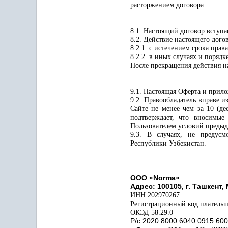
расторжением договора.
8.1. Настоящий договор вступа
8.2. Действие настоящего дого
8.2.1. с истечением срока пра
8.2.2. в иных случаях и поряд
После прекращения действия на
9.1. Настоящая Оферта и прил
9.2. Правообладатель вправе 
Сайте не менее чем за 10 (де
подтверждает, что вносимые
Пользователем условий преды
9.3. В случаях, не предусм
Республики Узбекистан.
ООО «Norma»
Адрес: 100105, г. Ташкент,
ИНН 202970267
Регистрационный код платель
ОКЭД 58.29.0
Р/с 2020 8000 6040 0915 60