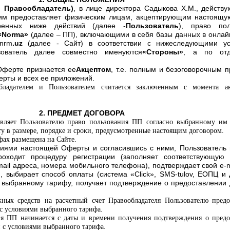
-
Правообладатель
)
,
в лице директора Садыкова Х.М.,
действу
им предоставляет физическим лицам, акцептирующим настоящу
ренных ниже действий (далее -
Пользователь
), право пол
«
Norma
»
(далее – ПП), включающ
ими
в себя базы данных в онлай
nrm
.
uz
(далее - Сайт) в соответствии с нижеследующими ус
зователь далее совместно именуются
«Стороны»
, а по отд
Оферте признается ее
Акцептом
, т.е. полным и безоговорочным 
рты и всех ее приложений.
бладателем и Пользователем считается заключенным с момента а
2. ПРЕДМЕТ ДОГОВОРА
тавляет Пользователю право пользования ПП согласно выбранному им 
у в размере, порядке и сроки, предусмотренные настоящим договором.
ах размещена на Сайте.
виями настоящей Оферты и согласившись с ними, Пользователь
роходит процедуру регистрации (заполняет соответствующую 
ail адреса, номера мобильного телефона), подтверждает свой e-m
), выбирает способ оплаты (система «Click», SMS-tulov, ЕОПЦ и 
о выбранному тарифу, получает подтверждение о предоставлении 
жных средств на расчетный счет Правообладателя Пользователю предо
 с условиями выбранного тарифа.
ния ПП начинается с даты и времени получения подтверждения о пред
и с условиями выбранного тарифа.