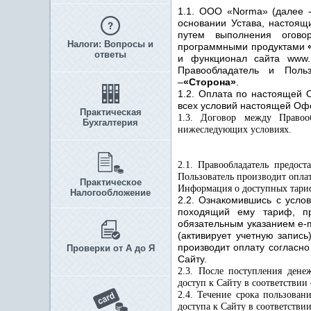
1.1. ООО «Norma»
(далее 
основании Устава
, настоящ
путем выполнения огово
Налоги: Вопросы и
программными продуктами
ответы
и функционал сайта
www
.
Правообладатель и Поль
–
«Сторона»
.
1.2. Оплата по настоящей 
всех условий настоящей Офе
Практическая
1.3. Договор между Правоо
Бухгалтерия
нижеследующих условиях.
2.1. Правообладатель предос
Пользователь производит оплат
Практическое
Информация о доступных тариф
Налогообложение
2.2. Ознакомившись с усло
походящий ему
тариф
, п
обязательным указанием e-m
(активирует учетную запись
производит оплату согласн
Проверки от А до Я
Сайту.
2.3. После поступления дене
доступ к Сайту в соответствии
2.4. Течение срока пользова
доступа к Сайту в соответстви