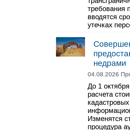
трансгранич
требования п
вводятся ср
утечках пер
Совершен
предоста
недрами
04.08.2026 Пр
До 1 октября
расчета сто
кадастровых 
информацион
Изменятся с
процедура а