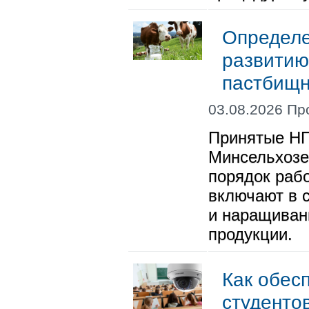
Определе
развитию
пастбищн
03.08.2026 Пр
Принятые НП
Минсельхозе
порядок раб
включают в 
и наращиван
продукции.
Как обес
студенто