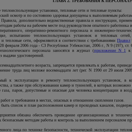
ГЛАВА 2. ТРЕБОВАНИЯ К ПЕРСОНАЛ
 теплоиспользующие установки, тепловые сети и тепловые пункты:
кий осмотр и по состоянию здоровья допущены к выполняемым работа
 Правила, дополнительно ведомственные правила и инструкции, приме
етодам работы на рабочем месте под руководством опытного работника 
оперативного, оперативно-ремонтного персонала и инженерно-техниче
адке, испытанию теплоиспользующих установок и тепловых сетей,
 и тепловые сети, оформляются в соответствии с требованиями
Правил
28 февраля 2006 года - СЗ Республики Узбекистан, 2006 г., N 9 (197), ст. 
технологического персонала заносятся в журнал (
приложение N 1
к 
ез выдачи удостоверений.
семнадцатилетнего возраста, запрещается привлекать к работам, приве
нение труда лиц моложе восемнадцати лет (peг. N 1990 от 29 июля 2009
емый к эксплуатации и ремонту теплоиспользующих установок, в к
тва, а также при обслуживании камер и туннелей, в которых возможно п
 газа, паров, допустимые и опасные для человека концентрации в возд
 работ и требования в местах, опасных в отношении скопления газов.
 быть список и план расположения камер и проходных каналов, подверж
приятия обязана обеспечить проведение организационных и техничес
х безопасным методам работы и контроль за выполнением персоналом пр
венного лица по технике безопасности, технической эксплуатации тепло