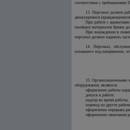
соответствии с требованиями 
13. Персонал должен раб
движущимися (вращающимися) ч
При работе с ядовитыми
пылящих материалов брюки дол
При нахождении в помещ
персонал должен надевать зас
14. Персонал, обслужи
попавшего под напряжение, от
15. Организационными м
оборудования, являются:
оформление работы наря
допуск к работе;
надзор во время работы;
перевод на другое рабоче
оформление перерыва ра
оформление окончания р