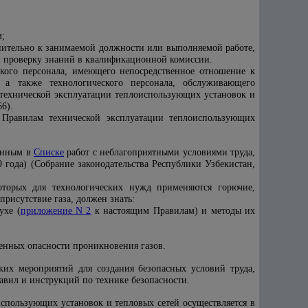
У
м;
нительно к занимаемой должности или выполняемой работе,
и проверку знаний в квалификационной комиссии.
ского персонала, имеющего непосредственное отношение к
 а также технологического персонала, обслуживающего
технической эксплуатации теплоиспользующих установок и
66).
Правилам технической эксплуатации теплоиспользующих
денным в
Списке
работ с неблагоприятными условиями труда,
 года) (Собрание законодательства Республики Узбекистан,
оторых для технологических нужд применяются горючие,
рисутствие газа, должен знать:
ухе (
приложение N 2
к настоящим Правилам) и методы их
енных опасности проникновения газов.
ких мероприятий для создания безопасных условий труда,
авил и инструкций по технике безопасности.
использующих установок и тепловых сетей осуществляется в