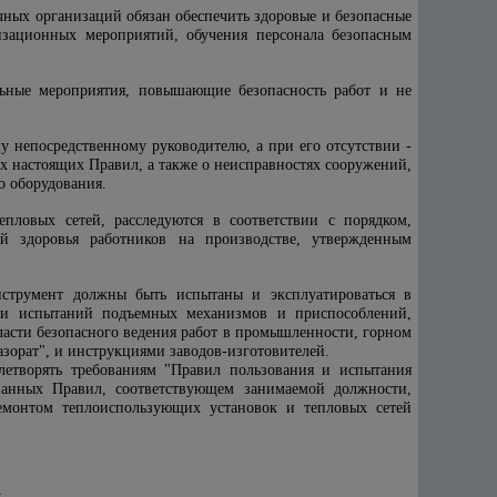
ных организаций обязан обеспечить здоровые и безопасные
изационных мероприятий, обучения персонала безопасным
ьные мероприятия, повышающие безопасность работ и не
 непосредственному руководителю, а при его отсутствии -
 настоящих Правил, а также о неисправностях сооружений,
го оборудования.
пловых сетей, расследуются в соответствии с порядком,
 здоровья работников на производстве, утвержденным
струмент должны быть испытаны и эксплуатироваться в
ами испытаний подъемных механизмов и приспособлений,
асти безопасного ведения работ в промышленности, горном
зорат", и инструкциями заводов-изготовителей.
летворять требованиям "Правил пользования и испытания
анных Правил, соответствующем занимаемой должности,
ремонтом теплоиспользующих установок и тепловых сетей