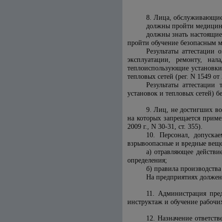
8. Лица, обслуживающие
должны пройти медицинс
должны знать настоящие
пройти обучение безопасным м
Результаты аттестации 
эксплуатации, ремонту, нал
теплоиспользующие установки
тепловых сетей (рег. N 1549 от 
Результаты аттестации 
установок и тепловых сетей) б
9. Лиц, не достигших во
на которых запрещается приме
2009 г., N 30-31, ст. 355).
10. Персонал, допуска
взрывоопасные и вредные вещес
а) отравляющее действие
определения;
б) правила производства
На предприятиях должен
11. Администрация пред
инструктаж и обучение рабочи
12. Назначение ответст