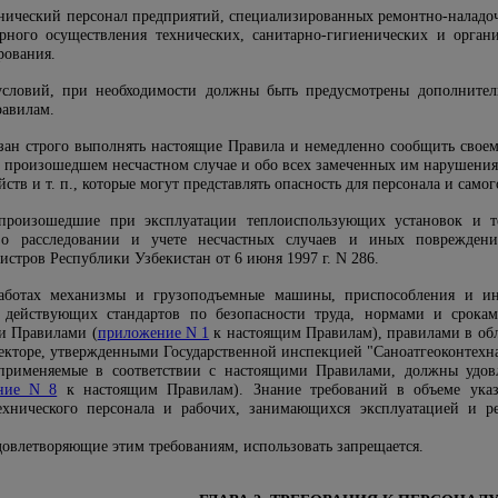
нический персонал предприятий, специализированных ремонтно-наладоч
рного осуществления технических, санитарно-гигиенических и орган
рования.
условий, при необходимости должны быть предусмотрены дополнител
авилам.
зан строго выполнять настоящие Правила и немедленно сообщить своему
произошедшем несчастном случае и обо всех замеченных им нарушениях
ств и т. п., которые могут представлять опасность для персонала и само
 произошедшие при эксплуатации теплоиспользующих установок и те
 расследовании и учете несчастных случаев и иных повреждений
стров Республики Узбекистан от 6 июня 1997 г. N 286.
аботах механизмы и грузоподъемные машины, приспособления и ин
и действующих стандартов по безопасности труда, нормами и срок
и Правилами (
приложение N 1
к настоящим Правилам), правилами в обл
екторе, утвержденными Государственной инспекцией "Саноатгеоконтехна
 применяемые в соответствии с настоящими Правилами, должны удов
ние N 8
к настоящим Правилам). Знание требований в объеме указ
технического персонала и рабочих, занимающихся эксплуатацией и 
довлетворяющие этим требованиям, использовать запрещается.