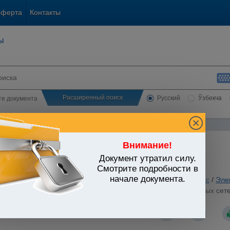
оферта
Контакты
ы
Расширенный поиск
Русский
Ўзбекча
сте документа
Внимание!
Документ утратил силу.
ЬСТВО УЗБЕКИСТАНА
Смотрите подробности в
начале документа.
ьные отрасли экономики
/
Топливно-энергетический комплекс
/
Эле
ти при эксплуатации теплоиспользующих установок и тепловых сет
.2006 г. N 58, зарегистрированным МЮ 06.05.2006 г. N 1572)