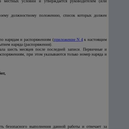
з местных условий и утверждается руководителем (или
своему должностному положению, список которых должен
по нарядам и распоряжениям (
приложение N 4
к настоящим
ытием наряда (распоряжения).
ла шесть месяцев после последней записи. Первичные и
аспоряжениям, при этом указываются только номер наряда и
бот,
ть безопасного выполнения данной работы и отвечает за