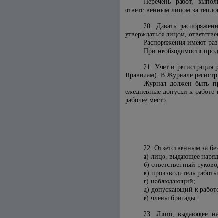
Перечень работ, выпо
ответственным лицом за теплов
20. Давать распоряжен
утверждаться лицом, ответстве
Распоряжения имеют разо
При необходимости прод
21. Учет и регистрация 
Правилам). В Журнале регистри
Журнал должен быть пр
ежедневные допуски к работе 
рабочее место.
22. Ответственным за бе
а) лицо, выдающее наря
б) ответственный руково
в) производитель работы
г) наблюдающий;
д) допускающий к работе
е) члены бригады.
23. Лицо, выдающее на