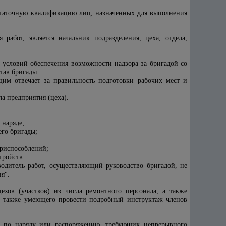
достаточную квалификацию лиц, назначенных для выполнения
абот, является начальник подразделения, цеха, отдела,
з условий обеспечения возможности надзора за бригадой со
тав бригады.
щим отвечает за правильность подготовки рабочих мест и
а предприятия (цеха).
 наряде;
его бригады;
приспособлений;
тройств.
одитель работ, осуществляющий руководство бригадой, не
я".
ехов (участков) из числа ремонтного персонала, а также
 а также умеющего провести подробный инструктаж членов
т по наряду или распоряжению, требующих непрерывного