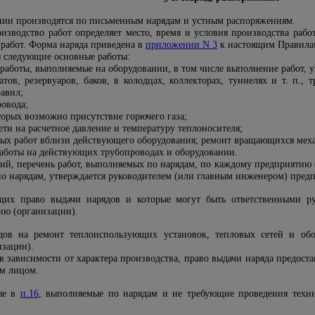
ании производятся по письменным нарядам и устным распоряжениям.
оизводство работ определяет место, время и условия производства рабо
 работ. Форма наряда приведена в
приложении N 3
к настоящим Правила
 следующие основные работы:
 работы, выполняемые на оборудовании, в том числе выполнение работ, 
атов, резервуаров, баков, в колодцах, коллекторах, туннелях и т. п.,
авил;
ровода;
торых возможно присутствие горючего газа;
ети на расчетное давление и температуру теплоносителя;
ных работ вблизи действующего оборудования; ремонт вращающихся мех
аботы на действующих трубопроводах и оборудовании.
вий, перечень работ, выполняемых по нарядам, по каждому предприятию 
по нарядам, утверждается руководителем (или главным инженером) предп
их право выдачи нарядов и которые могут быть ответственными рук
ию (организации).
дов на
ремонт теплоиспользующих установок, тепловых сетей и обор
изации).
в зависимости от
характера производства, право выдачи наряда предост
им лицом.
ые в
п.16
, выполняемые по нарядам и не
требующие проведения техни
.