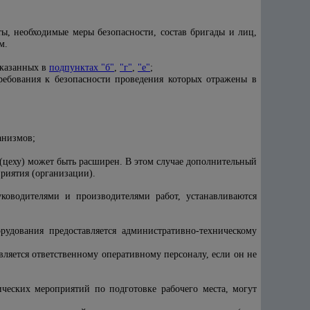
ты, необходимые меры безопасности, состав бригады и лиц,
м.
указанных в
подпунктах "б"
,
"г"
,
"е"
;
 требования к безопасности проведения которых отражены в
анизмов;
(цеху) может быть расширен. В этом случае дополнительный
риятия (организации).
оводителями и производителями работ, устанавливаются
удования предоставляется административно-техническому
авляется ответственному оперативному
персоналу, если он не
ческих мероприятий по подготовке рабочего места, могут