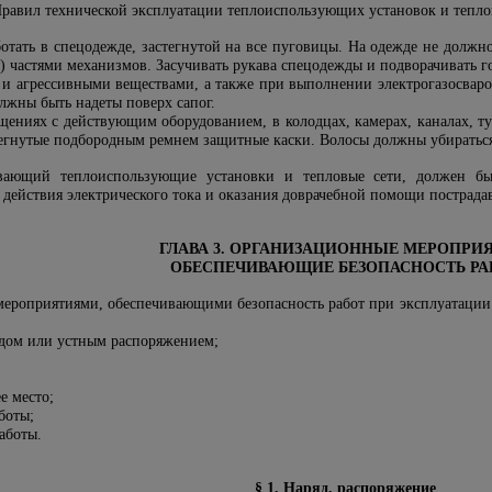
Правил технической эксплуатации теплоиспользующих установок и тепло
отать в спецодежде, застегнутой на все пуговицы. На одежде не должн
астями механизмов. Засучивать рукава спецодежды и подворачивать го
 и агрессивными веществами, а также при выполнении электрогазосваро
жны быть надеты поверх сапог.
ениях с действующим оборудованием, в колодцах, камерах, каналах, ту
тегнутые подбородным ремнем защитные каски. Волосы должны убираться
вающий теплоиспользующие установки и тепловые сети, должен бы
 действия электрического тока и оказания доврачебной помощи пострада
ГЛАВА 3. ОРГАНИЗАЦИОННЫЕ МЕРОПРИЯ
ОБЕСПЕЧИВАЮЩИЕ БЕЗОПАСНОСТЬ РА
ероприятиями, обеспечивающими безопасность работ при эксплуатации
дом или устным распоряжением;
е место;
боты;
аботы.
§ 1. Наряд, распоряжение