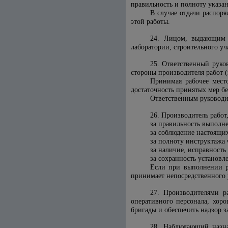
правильность и полноту указан
В случае отдачи распор
этой работы.
24. Лицом, выдающим н
лаборатории, строительного уча
25.
Ответственный руков
стороны производителя работ 
Принимая рабочее мест
достаточность принятых мер бе
Ответственным руководит
26. Производитель работ
за правильность выполне
за соблюдение настоящих
за полноту инструктажа 
за наличие, исправность
за сохранность установл
Если при выполнении ра
принимает непосредственного у
27. Производителями р
оперативного персонала, хор
бригады и обеспечить надзор з
28. Наблюдающий назна