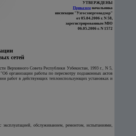
УТВЕРЖДЕНЫ
Приказом
начальника
инспекции "Узгосэнергонадзор"
от 05.04.2006 г. N 58,
зарегистрированным МЮ
06.05.2006 г. N 1572
тации
вых сетей
ти Верховного Совета Республики Узбекистан, 1993 г., N 5,
 "Об организации работы по пересмотру подзаконных актов
нии работ в действующих теплоиспользующих установках и
с эксплуатацией, обслуживанием, ремонтом, испытаниями,