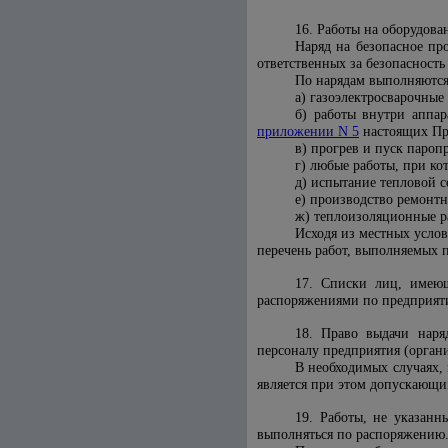
16. Работы на оборудов
Наряд на безопасное пр
ответственных за безопасность
По нарядам выполняются
а) газоэлектросварочные
б) работы внутри аппар
приложении N 5
настоящих Пр
в) прогрев и пуск пароп
г) любые работы, при ко
д) испытание тепловой с
е) производство ремонт
ж) теплоизоляционные р
Исходя из местных усло
перечень работ, выполняемых 
17. Списки лиц, имеющ
распоряжениями по предприят
18.
Право выдачи наря
персоналу предприятия (орган
В необходимых случаях, 
является при этом допускающ
19. Работы, не
указанн
выполняться по распоряжению