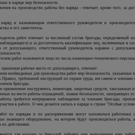
ных в наряде мер безопасности.
яжения на производство работы без наряда - отвечает, кроме того, за 
аряд и назначающим ответственного руководителя и производителя р
стка и его заместитель.
одитель работ отвечает за численный состав бригады, определяемый и
(наблюдающего) и за достаточность квалификации лиц, включенных в сос
о от
допускающего, ответственный руководитель наравне с допускаю
зопасности.
елем работ назначается лицо из числа инженерно-технического персонал
, принимая рабочее место от допускающего, отвечает:
ния необходимых для производства работ мер безопасности, указанных в
 Правил, требований инструкций по охране труда, им самим и членами 
членов бригады;
 и применение инструмента, инвентаря, защитных средств, такелажных 
енных на месте работы ограждений, знаков безопасности, запирающих ус
боты требуется непрерывное наблюдение за членами бригады, произв
частия в работе. О чем делается запись в наряде в строке "Особые услови
абот по нарядам и по распоряжениям могут назначаться работники ц
ошо знающего оборудование, на котором будут производиться работы,
а их действиями.
чается для надзора за бригадой рабочих при выполнении ими рабо