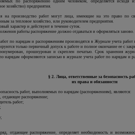
лняемых по распоряжению одним человеком, определяется исходя и
ое хозяйство) предприятия.
ия на производство работ могут лица, имеющие на это право по 
нным за тепловое хозяйство, или руководителем предприятия.
вый характер и действуют в течение суток.
олжения работы распоряжение должно отдаваться и оформляться заново.
работ по нарядам и распоряжениям производятся
в
Журнале учета работ 
руются только первичный допуск к работе и полное окончание ее с закр
онумерован, прошнурован и скреплен печатью. Срок хранения журна
по нарядам оформляются записью в журнале учета работ по нарядам и р
§ 2. Лица, ответственные за безопасность ра
их права и обязанности
зопасность работ, выполняемых по
нарядам (распоряжениям), являются:
д, отдающее распоряжение;
дитель работ;
;
;
ряд, отдающее распоряжение, определяет необходимость и возможнос