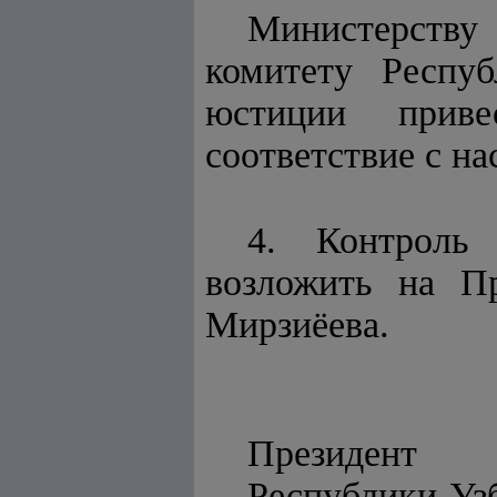
Министерств
комитету Респу
юстиции прив
соответствие с н
4. Контроль 
возложить на П
Мирзиёева.
Президент
Респу