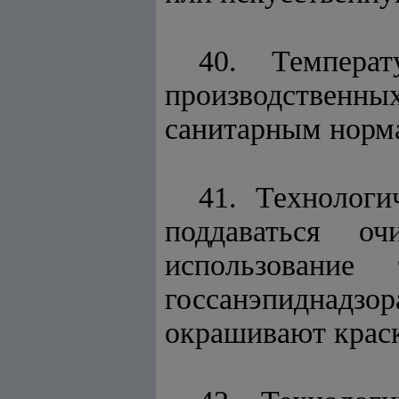
40. Темпера
производствен
санитарным норм
41. Технологи
поддаваться о
использование
госсанэпиднадз
окрашивают краск