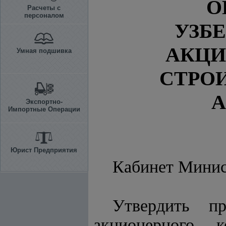
О
Расчеты с
персоналом
УЗБ
АКЦ
Умная подшивка
СТРО
А
Экспортно-
Импортные Операции
Юрист Предприятия
Кабинет Мини
Утвердить п
акционерного 