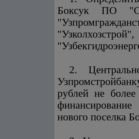
Боксук ПО "Ср
"Узпромгражд
"Узколхозстр
"Узбекгидроэнерг
2. Центральн
Узпромстройбанку
рублей не более
финансирование 
нового поселка Б