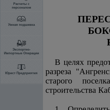
Расчеты с
персоналом
ПЕРЕ
Умная подшивка
БОК
Экспортно-
Импортные Операции
В целях предо
разреза "Ангрен
Юрист Предприятия
старого посел
строительства К
1. Определит