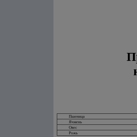
П
Пшеница
Ячмень
Овес
Рожь