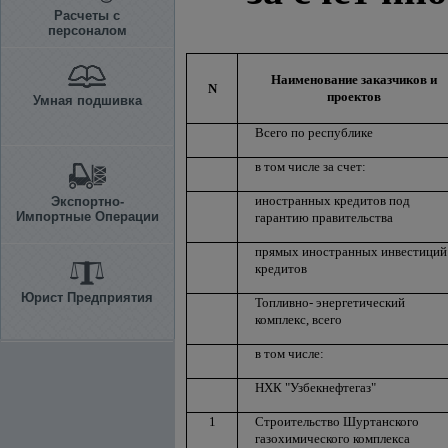
Расчеты с
персоналом
Наименование заказчиков и
N
проектов
Умная подшивка
Всего по республике
в том числе за счет:
иностранных кредитов под
Экспортно-
Импортные Операции
гарантию правительства
прямых иностранных инвестиций
кредитов
Юрист Предприятия
Топливно- энергетический
комплекс, всего
в том числе:
НХК "Узбекнефтегаз"
1
Строительство Шуртанского
газохимического комплекса