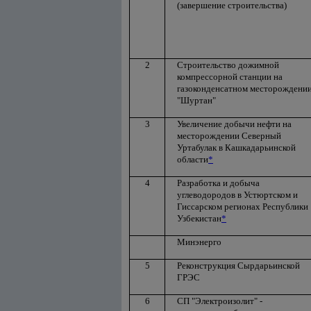
(завершение строительства)
2
Строительство дожимной
компрессорной станции на
газоконденсатном месторождени
"Шуртан"
3
Увеличение добычи нефти на
месторождении Северный
Уртабулак в Кашкадарьинской
области
*
4
Разработка и добыча
углеводородов в Устюртском и
Гиссарском регионах Республики
Узбекистан
*
Минэнерго
5
Реконструкция Сырдарьинской
ГРЭС
6
СП "Электроизолит" -