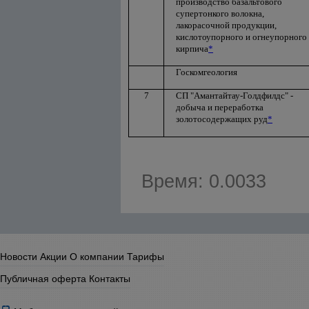
производство базальтового
супертонкого волокна,
лакорасочной продукции,
кислотоупорного и огнеупорного
кирпича
*
Госкомгеология
7
СП "Амантайтау-Голдфилдс" -
добыча и переработка
золотосодержащих руд
*
Время: 0.0033
Новости
Акции
О компании
Тарифы
Публичная оферта
Контакты