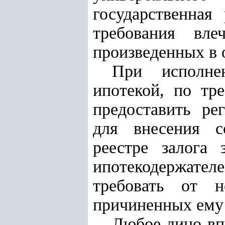
государственная
требования вле
произведенных в 
При исполнен
ипотекой, по тр
предоставить ре
для внесения с
реестре залога 
ипотекодержател
требовать от 
причиненных ему 
Любое лицо вп