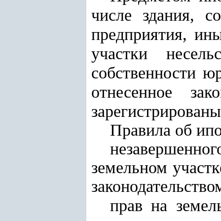
числе здания, с
предприятия, ин
участки несель
собственности ю
отнесенное за
зарегистрированы
Правила об ипо
незавершенно
земельном участк
законодательство
прав
на земел