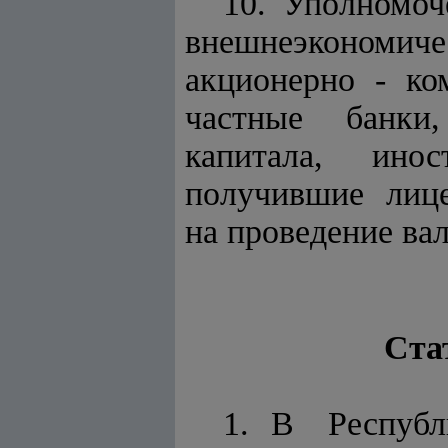
10. Уполно
внешнеэкономич
акционерно - к
частные банки
капитала, инос
получившие лице
на проведение ва
Ста
1. В Республ