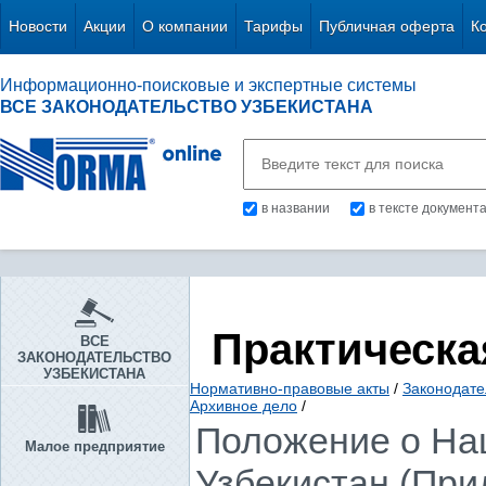
Новости
Акции
О компании
Тарифы
Публичная оферта
К
Информационно-поисковые и экспертные системы
ВСЕ ЗАКОНОДАТЕЛЬСТВО УЗБЕКИСТАНА
в названии
в тексте документ
Практическа
ВСЕ
ЗАКОНОДАТЕЛЬСТВО
УЗБЕКИСТАНА
Нормативно-правовые акты
/
Законодате
Архивное дело
/
Положение о На
Малое предприятие
Узбекистан (При