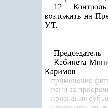
12. Контроль
возложить на Пр
У.Т.
Председатель
Каби
Каримов
применение фин
пени за просроч
признания субъ
правонарушении