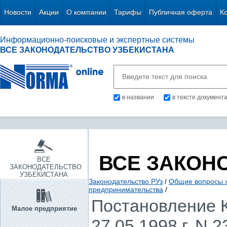
Новости
Акции
О компании
Тарифы
Публичная оферта
К
Информационно-поисковые и экспертные системы
ВСЕ ЗАКОНОДАТЕЛЬСТВО УЗБЕКИСТАНА
в названии
в тексте документ
ВСЕ ЗАКОН
ВСЕ
ЗАКОНОДАТЕЛЬСТВО
УЗБЕКИСТАНА
Законодательство РУз
/
Общие вопросы х
предпринимательства
/
Постановление К
Малое предприятие
27.05.1998 г. N