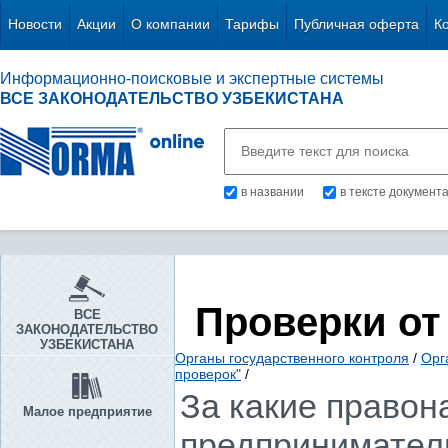
Новости
Акции
О компании
Тарифы
Публичная оферта
К
Информационно-поисковые и экспертные системы
ВСЕ ЗАКОНОДАТЕЛЬСТВО УЗБЕКИСТАНА
в названии
в тексте документ
Проверки от
ВСЕ
ЗАКОНОДАТЕЛЬСТВО
УЗБЕКИСТАНА
Органы государственного контроля
/
Орг
проверок"
/
За какие правон
Малое предприятие
предприниматель