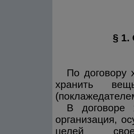
§ 1
По договору 
хранить вещ
(поклажедателем
В договоре 
организация, о
целей свое