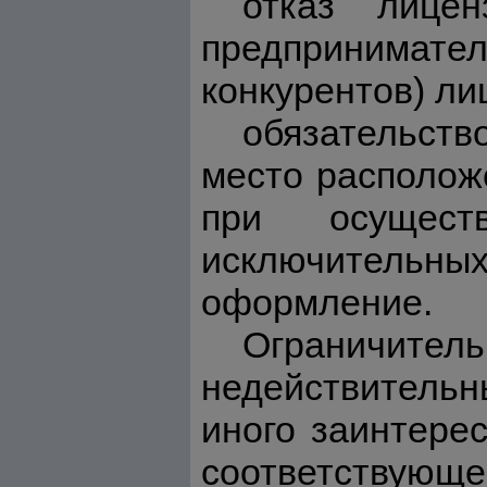
отказ лицен
предпринимател
конкурентов) ли
обязательств
место располож
при осущест
исключительны
оформление.
Ограничит
недействитель
иного заинтерес
соответствующе