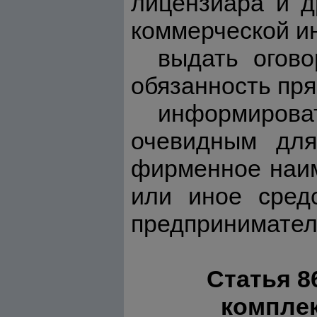
лицензиара и д
коммерческой и
выдать огово
обязанность пр
информиров
очевидным для
фирменное наим
или иное сред
предпринимател
Статья 8
компле