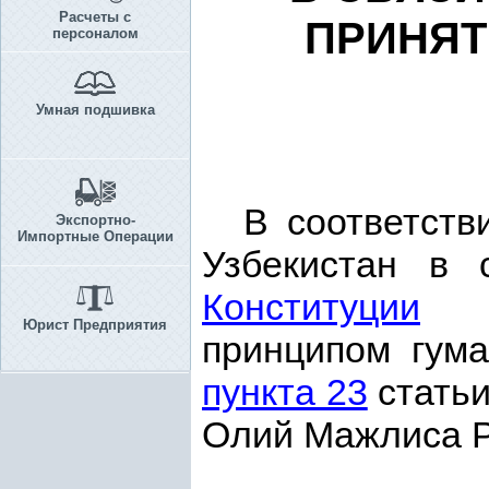
Расчеты с
ПРИНЯТ
персоналом
Умная подшивка
В соответств
Экспортно-
Импортные Операции
Узбекистан в 
Конституции
Ре
Юрист Предприятия
принципом гум
пункта 23
статьи
Олий Мажлиса Р