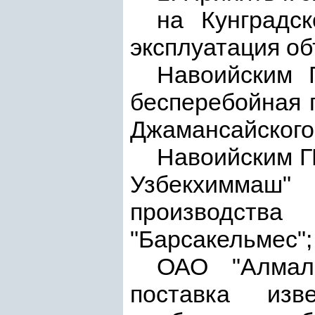
на Кунградс
эксплуатация об
Навоийским 
бесперебойная 
Джамансайского 
Навоийским Г
Узбекхиммаш" 
производств
"Барсакельмес";
ОАО "Алмал
поставка из