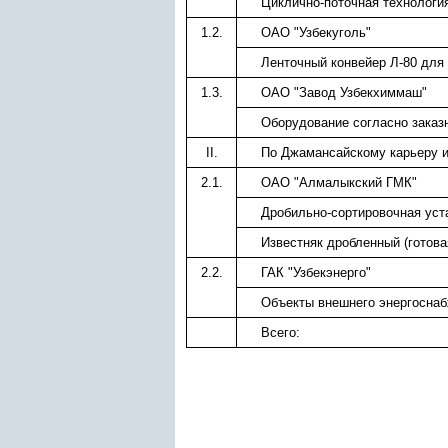
Циклично-поточная технологи
1.2.
ОАО "Узбекуголь"
Ленточный конвейер Л-80 для
1.3.
ОАО "Завод Узбекхиммаш"
Оборудование согласно заказ
II.
По Джамансайскому карьеру и
2.1.
ОАО "Алмалыкский ГМК"
Дробильно-сортировочная уст
Известняк дробленный (готова
2.2.
ГАК "Узбекэнерго"
Объекты внешнего энергоснаб
Всего: