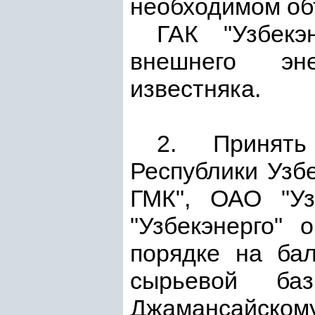
необходимом об
ГАК "Узбекэ
внешнего эне
известняка.
2. Принять
Республики Узб
ГМК", ОАО "Уз
"Узбекэнерго" 
порядке на бал
сырьевой ба
Джамансайскому