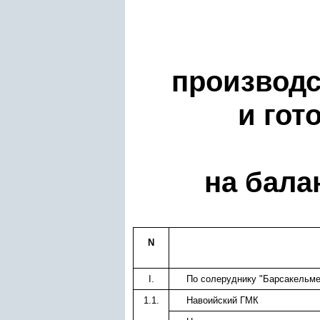
производс
и гот
на бала
N
I.
По солеруднику "Барсакельме
1.1.
Навоийский ГМК