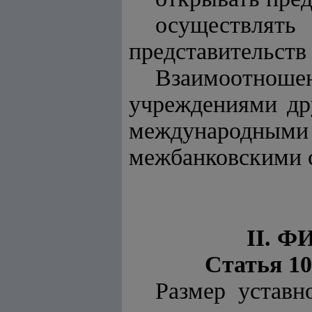
осуществлят
представительств
Взаимоотношен
учреждениями дру
международными
межбанковскими 
II. 
Статья 1
Размер уставн