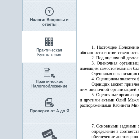
Налоги: Вопросы и
ответы
1. Настоящее Положение
Практическая
обязанности и ответственност
Бухгалтерия
2. Под оценочной деятел
3. Оценочная организа
имеющим
самостоятельный бала
Оценочная организация 
4. Оценщиком является 
Практическое
Оценщик может привлека
Налогообложение
ним оценочной организацией д
5. Оценочные организац
и другими актами Олий Мажли
распоряжениями Кабинета Мин
Проверки от А до Я
7. Основными задачами 
определение в соответс
обеспечение достовернос