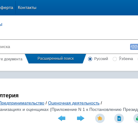
оферта
Контакты
ы
Расширенный поиск
Русский
Ўзбекча
сте документа
алтерия
Предпринимательство
/
Оценочная деятельность
/
низациях и оценщиках (Приложение N 1 к Постановлению Президен