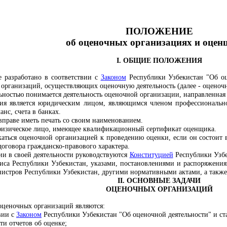
ПОЛОЖЕНИЕ
об оценочных организациях
и оцен
I. ОБЩИЕ ПОЛОЖЕНИЯ
 разработано в соответствии с
З
акон
ом
Республики Узбекистан
"Об о
ь организаций, осуществляющих оценочную деятельность (далее - оценоч
ьностью понимается деятельность оценочной организации, направленная 
ция является юридическим лицом,
являющимся членом профессиональн
нс, счета в банках.
вправе иметь печать со своим наименованием.
физическое лицо, имеющее квалификационный сертификат оценщика.
ться оценочной организацией к проведению оценки, если он состоит в
оговора гражданско-правового характера.
ии в своей деятельности руководствуются
Конституцией
Республики Узбе
са Республики Узбекистан, указами, постановлениями и распоряжения
истров Республики Узбекистан, другими нормативными актами, а такж
II. ОСНОВНЫЕ ЗАДАЧИ
ОЦЕНОЧНЫХ ОРГАНИЗАЦИЙ
оценочных организаций являются:
твии
с
Законом
Республики Узбекистан "Об оценочной деятельности" и ст
ти отчетов об оценке;