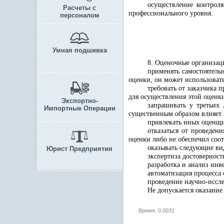
осуществление контрол
Расчеты с
профессионального уровня.
персоналом
Умная подшивка
8. Оценочные организац
применять самостоятель
оценки, он может использовать
требовать от заказчика 
для осуществления этой оценк
Экспортно-
запрашивать у третьих
Импортные Операции
существенным образом влияет н
привлекать иных оценщик
отказаться от проведен
оценки либо не обеспечил соо
оказывать следующие ви
Юрист Предприятия
экспертиза достоверност
разработка и анализ инв
автоматизация процесса
проведение научно-иссле
Не допускается оказани
Время: 0.0031