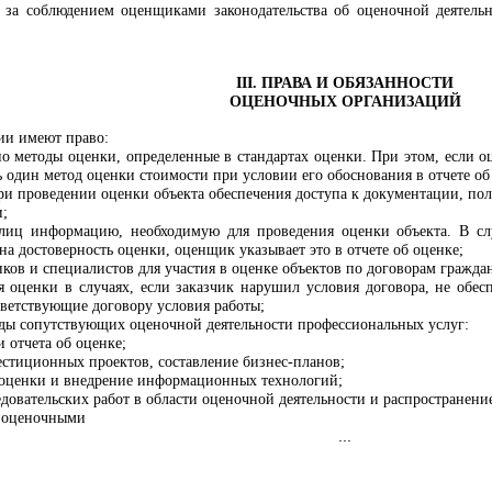
я за соблюдением оценщиками законодательства об оценочной деятел
III. ПРАВА И ОБЯЗАННОСТИ
ОЦЕНОЧНЫХ ОРГАНИЗАЦИЙ
ии имеют право:
но методы оценки, определенные в стандартах оценки. При этом, если 
 один метод оценки стоимости при условии его обоснования в отчете об
при проведении оценки объекта обеспечения доступа к документации, по
и;
 лиц информацию, необходимую для проведения оценки объекта. В сл
а достоверность оценки, оценщик указывает это в отчете об оценке;
ов и специалистов для участия в оценке объектов по договорам граждан
ия оценки в случаях, если заказчик нарушил условия договора, не обе
тветствующие договору условия работы;
ды сопутствующих оценочной деятельности профессиональных услуг:
и отчета об оценке;
естиционных проектов, составление бизнес-планов;
 оценки и внедрение информационных технологий;
довательских работ в области оценочной деятельности и распространение
е оценочными
...