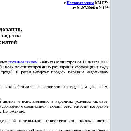
к
Постановлению
КМ РУз
от 01.07.2008 г. N 146
дования,
зводства
приятий
енным
постановлением
Кабинета Министров от 11 января 2006
"О мерах по стимулированию расширения кооперации между
руда", и регламентирует порядок передачи надомникам
.
заказа работодателя в соответствии с трудовым договором,
ый лизинг и использованию в надомных условиях силовое,
 соблюдения специальной техники безопасности, которая не
у Положению.
уальной материальной ответственности, заключенного в
ной индивидуальной материальной ответственности по форме