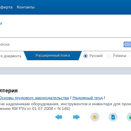
оферта
Контакты
ы
Расширенный поиск
Русский
Ўзбекча
сте документа
алтерия
Основы трудового законодательства
/
Надомный труд
/
чи надомникам оборудования, инструментов и инвентаря для произ
ению КМ РУз от 01.07.2008 г. N 146)