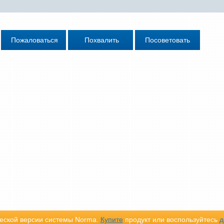
еской версии системы Norma.
Купите
продукт или воспользуйтесь
д