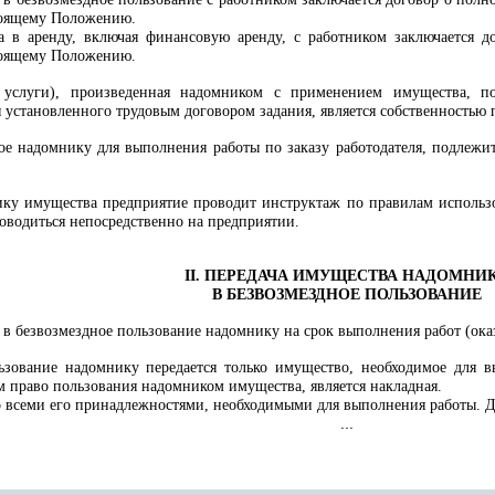
оящему Положению.
а в аренду, включая финансовую аренду, с работником заключается 
оящему Положению.
 услуги), произведенная надомником с применением имущества, п
 установленного трудовым договором задания, является собственностью 
ое надомнику для выполнения работы по заказу работодателя, подлежит 
ику имущества предприятие проводит инструктаж по правилам использ
оводиться непосредственно на предприятии.
II. ПЕРЕДАЧА ИМУЩЕСТВА НАДОМНИ
В БЕЗВОЗМЕЗДНОЕ ПОЛЬЗОВАНИЕ
 в безвозмездное пользование надомнику на срок выполнения работ (ока
ьзование надомнику передается только имущество, необходимое для в
право пользования надомником имущества, является накладная.
о всеми его принадлежностями, необходимыми для выполнения работы. Д
...