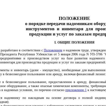
ПОЛОЖЕНИЕ
о порядке передачи надомникам обору
инструментов и инвентаря для прои
продукции и услуг по заказам пред
I. ОБЩИЕ ПОЛОЖЕНИЯ
разработано в соответствии с
Положением
о надомном труде, утвержд
Президента Республики Узбекистан от 5 января 2006 года N УП-3706 
дприятиями и производством услуг на базе развития надомного т
 инвентаря для производства продукции и услуг по заказам предприятий
ументы и инвентарь (далее - имущество), необходимые для выполнения 
у в безвозмездное пользование или аренду, включая финансовый лизинг.
е в безвозмездное пользование, предоставлению в аренду, финансов
жное оборудование, а также опасные химические компоненты, требующие
 в надомных условиях, по перечню согласно
приложению 1
к настоящем
ся надомнику по накладным на основе договора о полной индивид
адная).
 в безвозмездное пользование с работником заключается договор о пол