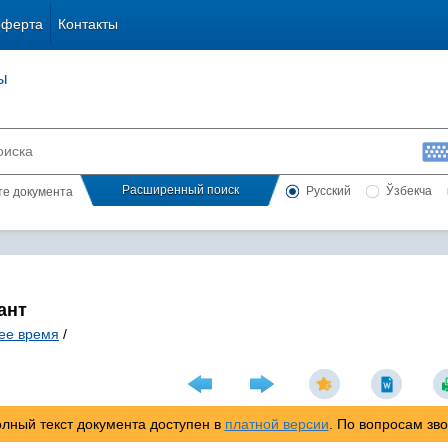
оферта
Контакты
ы
Расширенный поиск
Русский
Ўзбекча
сте документа
ант
ее время
/
лный текст документа доступен в
платной версии
. По вопросам зв