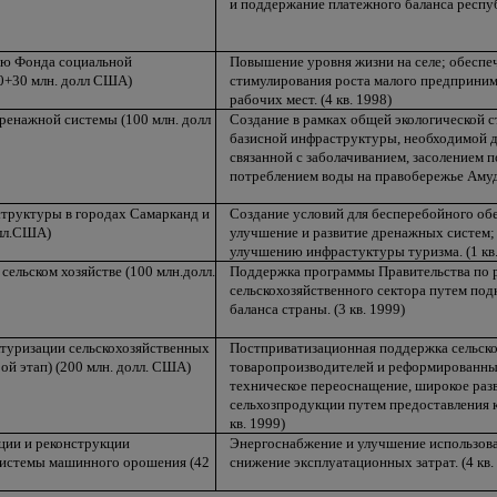
и поддержание платежного баланса респуб
ию Фонда социальной
Повышение уровня жизни на селе; обеспе
0+30 млн. долл США)
стимулирования роста малого предприним
рабочих мест. (4 кв. 1998)
ренажной системы (100 млн. долл
Создание в рамках общей экологической с
базисной инфраструктуры, необходимой д
связанной с заболачиванием, засолением 
потреблением воды на правобережье Амуда
труктуры в городах Самарканд и
Создание условий для бесперебойного об
олл.США)
улучшение и развитие дренажных систем;
улучшению инфрастуктуры туризма. (1 кв.
сельском хозяйстве (100 млн.долл.
Поддержка программы Правительства по
сельскохозяйственного сектора путем по
баланса страны. (3 кв. 1999)
ктуризации сельскохозяйственных
Постприватизационная поддержка сельск
ой этап) (200 млн. долл. США)
товаропроизводителей и реформированных
техническое переоснащение, широкое раз
сельхозпродукции путем предоставления к
кв. 1999)
ции и реконструкции
Энергоснабжение и улучшение использова
истемы машинного орошения (42
снижение эксплуатационных затрат. (4 кв.