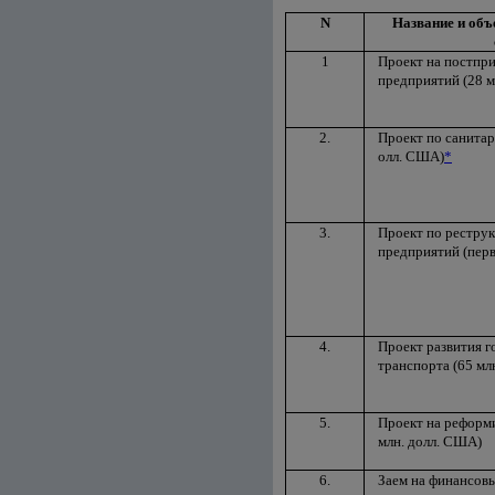
N
Название и объ
1
Проект на постпр
предприятий (28 м
2.
Проект по санитарн
олл. США)
*
3.
Проект по рестру
предприятий (перв
4.
Проект развития г
транспорта (65 м
5.
Проект на реформ
млн. долл. США)
6.
Заем на финансовы