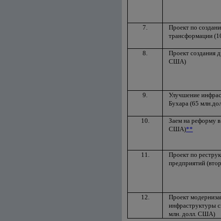
7.
Проект по создан
трансформации (1
8.
Проект создания д
США)
9.
Улучшение инфрас
Бухара (65 млн.д
10.
Заем на реформу в 
США)
**
11.
Проект по рестру
предприятий (втор
12.
Проект модерниза
инфраструктуры с
млн. долл. США)