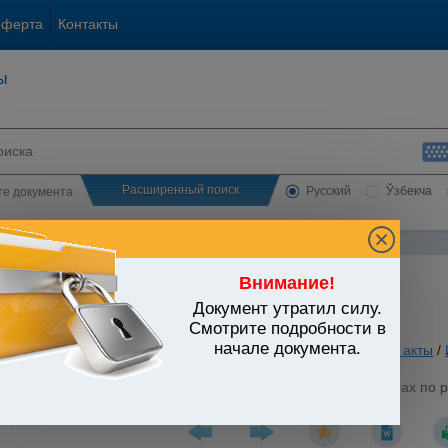
оферта
Контакты
ы
Расширенный поиск
Русский
Ўзбекча
сте документа
Внимание!
Документ утратил силу.
ЬСТВО УЗБЕКИСТАНА
Смотрите подробности в
начале документа.
. Кредитование. Валютное регулирование
/
Утратившие силу акты
/
стров Республики Узбекистан от 02.10.1997 г. N 462 "О мерах по
струкции и развития"