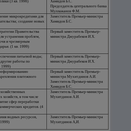
лики (3 кв. 1998)
Хамидов Б.С.
Председатель центрального банка
Муллажанов Ф.М.
чение микрокредитами для
Заместитель Премьер-министра
ательства; создание новых
Хамидов Б.С.
тратегии Правительства
Первый заместитель Премьер-
ля устранения проблем,
министра Джурабеков И.Х.
почв и чрезмерным
рьи. (1 кв. 1999)
еспечения питьевой воды;
Первый заместитель Премьер-
 другие работы по
министра Джурабеков И.Х.
 1999)
 реформированию
Первый заместитель Премьер-
дкрепления платежного
министра Мухитдинов А.И.
Заместитель Премьер-министра
Хамидов Б.С.
охозяйственных
Заместитель Премьер-министра
 хозяйств, в том числе
Мухитдинов А.И.
витие сфер переработки
оммерческих кредитов. (4
ния водных ресурсов,
Заместитель Премьер-министра
 1999)
Мухитдинов А,И.