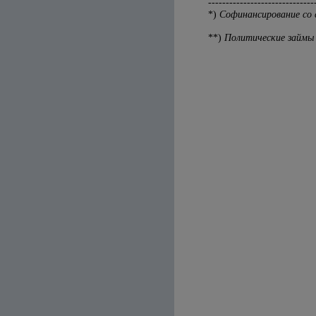
------------------------------
*)
Софинансирование со
**)
Политические займ