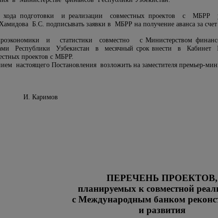
 хода подготовки и реализации совместных проектов с МБРР уп
Хамидова Б.С. подписывать заявки в МБРР на получение аванса за счет
роэкономики и статистики совместно с Министерством финансо
ами Республики Узбекистан в месячный срок внести в Кабинет 
естных проектов с МБРР.
нием настоящего Постановления возложить на заместителя премьер-мин
ов И. Каримов
ПЕРЕЧЕНЬ ПРОЕКТОВ,
планируемых к совместной реал
с Международным банком реконс
и развития