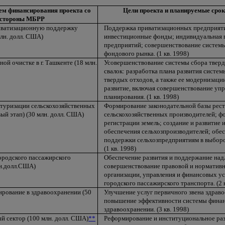
ем финансирования проекта со
Цели проекта и планируемые срок
стороны МБРР
иватизационную поддержку
Поддержка приватизационных предприяти
лн. долл. США)
инвестиционные фонды; индивидуальная 
предприятий; совершенствование системы
фондового рынка. (1 кв. 1998)
ой очистке в г. Ташкенте (18 млн.
Усовершенствование системы сбора тверд
свалок: разработка плана развития систе
твердых отходов, а также ее модернизаци
развитие, включая совершенствование уп
планирования. (1 кв. 1998)
ктуризации сельскохозяйственных
Формирование законодательной базы рес
ый этап) (30 млн. долл. США)
сельскохозяйственных производителей; 
регистрации земель; создание и развитие
обеспечения сельхозпроизводителей; обе
поддержки сельхозпредприятиям в выбор
(1 кв. 1998)
ородского пассажирского
Обеспечение развития и поддержание надл
лн.долл.США)
совершенствование правовой и нормативн
организации, управления и финансовых у
городского пассажирского транспорта. (2 к
ирование в здравоохранении (50
Улучшение услуг первичного звена здраво
повышение эффективности системы финан
здравоохранении. (3 кв. 1998)
й сектор (100 млн. долл. США)
**
Реформирование и институциональное раз