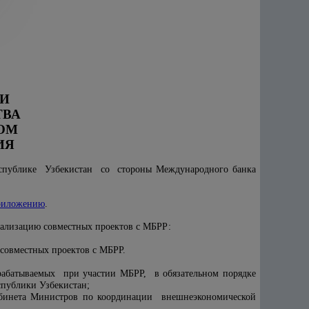
И
ТВА
ОМ
ИЯ
еспублике Узбекистан со стороны Международного банка
риложению
.
ализацию совместных проектов с МБРР:
совместных проектов с МБРР.
абатываемых при участии МБРР, в обязательном порядке
спублики Узбекистан;
бинета Министров по координации внешнеэкономической