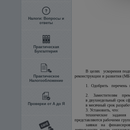
Налоги: Вопросы и
ответы
Практическая
Бухгалтерия
В целях ускорения под
Практическое
реконструкции и развития (М
Налогообложение
1. Одобрить перечень 
2. Заместителям премь
в двухнедельный срок с
Проверки от А до Я
в месячный срок разраб
3. Установить, что:
технические задания н
представляются рабочими груп
заявки на финансиров
деятельности после согласов