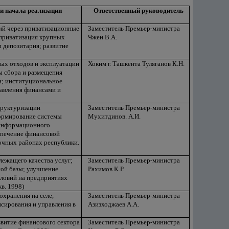
и начала реализации
Ответственный руководитель
й через приватизационные
Заместитель Премьер-министра
приватизация крупных
Чжен В.А.
 депозитария; развитие
ых отходов и эксплуатации
Хоким г. Ташкента Туляганов К.Н.
мы сбора и размещения
и; институциональное
равления финансами и
труктуризации
Заместитель Премьер-министра
формирование системы
Мухитдинов. А.И.
 информационного
спечение финансовой
очных районах республики.
ежащего качества услуг;
Заместитель Премьер-министра
ой базы; улучшение
Рахимов К.Р.
словий на предприятиях
в. 1998)
охранения на селе,
Заместитель Премьер-министра
сирования и управления в
Азизходжаев А.А.
витие финансового сектора
Заместитель Премьер-министра