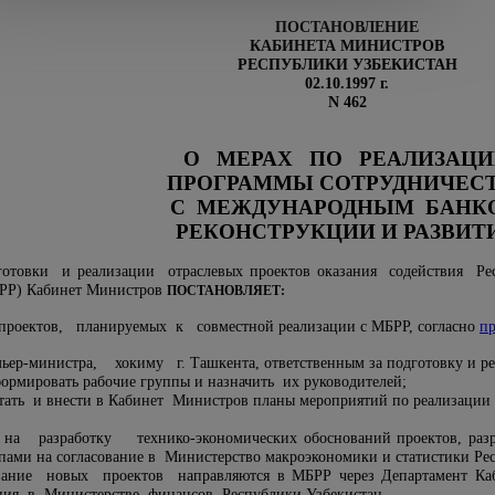
ПОСТАНОВЛЕНИЕ
КАБИНЕТА МИНИСТРОВ
РЕСПУБЛИКИ УЗБЕКИСТАН
02.10.1997 г.
N 462
О МЕРАХ ПО РЕАЛИЗАЦИ
ПРОГРАММЫ СОТРУДНИЧЕС
С МЕЖДУНАРОДНЫМ БАНК
РЕКОНСТРУКЦИИ И РАЗВИТ
готовки и реализации отраслевых проектов оказания содействия Р
БРР) Кабинет Министров
ПОСТАНОВЛЯЕТ:
проектов, планируемых к совместной реализации с МБРР, согласно
п
ер-министра, хокиму г. Ташкента, ответственным за подготовку и ре
формировать рабочие группы и назначить их руководителей;
отать и внести в Кабинет Министров планы мероприятий по реализации 
а разработку технико-экономических обоснований проектов, разр
пами на согласование в Министерство макроэкономики и статистики Ре
ание новых проектов направляются в МБРР через Департамент Ка
ания в Министерстве финансов Республики Узбекистан.