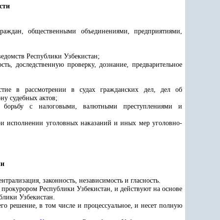
сти
граждан, общественными объединениями, предприятиями,
ведомств
Республики Узбекистан;
ость
,
доследственную проверку, дознание, предварительное
стие в рассмотрении в судах гражданских дел, дел об
ну судебных актов;
, борьбу с налоговыми, валютными преступлениями и
при исполнении уголовных наказаний и иных мер уголовно-
ии
трализация, законность, независимость и гласность.
прокурором Республики Узбекистан, и действуют на основе
блики Узбекистан.
о решение, в том числе и процессуальное, и несет полную