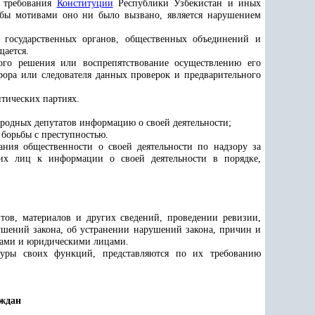
ь требования
Конституции
Республики Узбекистан и иных
и бы мотивами оно ни было вызвано, является нарушением
государственных органов, общественных объединений и
щается.
го решения или воспрепятствование осуществлению его
урора или следователя данных проверок и предварительного
тических партиях.
ародных депутатов
информацию
о своей деятельности;
 борьбы с преступностью.
ания общественности о своей деятельности по надзору за
ких лиц к информации о своей деятельности в порядке,
тов, материалов и других сведений, проведении ревизии,
ушений закона, об устранении нарушений закона, причин и
анами и юридическими лицами.
туры своих функций, представляются по их требованию
аждан