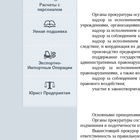
Расчеты с
персоналом
Органы прокуратуры осу
надзор за исполнением
учреждениями, организациями
надзор за исполнением з
Умная подшивка
надзор за соблюдением 
надзор за исполнением
следствие, и координация их д
производство предварит
поддержание государс
административных правонару
Экспортно-
Импортные Операции
надзор за исполнени
правонарушениями, а также во
надзор за соблюдением 
правового воздействия;
участие в законотворчес
Юрист Предприятия
Основными принципами ор
Органы прокуратуры сос
подчинения и подотчетности 
Вышестоящий прокурор в
ответственность за правильну