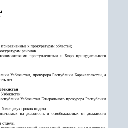
ы
ы
 приравненные к прокуратурам областей;
рокуратурам районов.
экономическими преступлениями и Бюро принудительного
блики Узбекистан,
прокурора Республики Каракалпакстан, а
ять лет.
збекистан
 Узбекистан.
Республики Узбекистан Генерального прокурора Республики
более двух сроков подряд.
назначаемых на должность и освобождаемых от должности
и отделы.