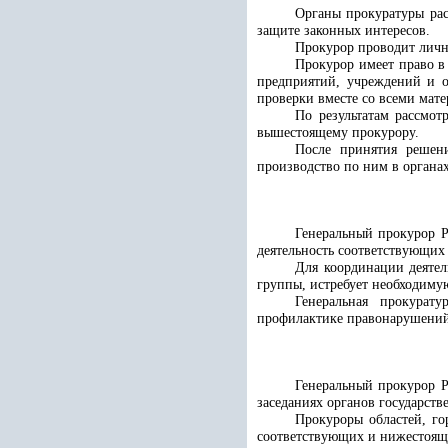
Органы прокуратуры ра
защите законных интересов.
Прокурор проводит личн
Прокурор имеет право в
предприятий, учреждений и о
проверки вместе со всеми мат
По результатам рассмо
вышестоящему прокурору.
После принятия решен
производство по ним в органа
Генеральный прокурор Р
деятельность соответствующих
Для координации деятел
группы, истребует необходимую
Генеральная прокурат
профилактике правонарушений
Генеральный прокурор Р
заседаниях органов государст
Прокуроры областей, го
соответствующих и нижестоящи