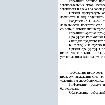
Работники органов про
законодательных актов. Всяк
законности и влечет за собой 
Органы прокуратуры о
должностных лиц, подчиняясь т
Воздействие в какой 
деятельности, посягательство
следствия, невыполнение требо
Работники органов прок
Прокуроры Республики Ка
ежегодно представляют 
в необходимых случаях 
Органы прокуратуры ос
исполнением законов и борь
установленном законодательст
Требования прокурора, 
проверок, выделении специали
условий, им способствующих, 
Информация, документ
безвозмездно.
Обжалование требований