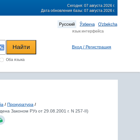
Сегодня: 07 августа 2026 г.
Дата обновления базы: 07 августа 2026 г.
Русский
Ўзбекча
O'zbekcha
язык интерфейса
Вход / Регистрация
Оба языка
ба
/
Прокуратура
/
ена Законом РУз от 29.08.2001 г. N 257-II)