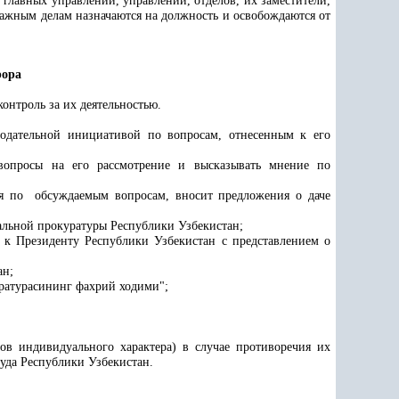
лавных управлений, управлений, отделов, их заместители,
важным делам назначаются на должность и освобождаются от
рора
онтроль за их деятельностью.
одательной инициативой по вопросам, отнесенным к его
 вопросы на его рассмотрение и высказывать мнение по
ия по
о
бсуждаемым вопросам, вносит предложения о даче
альной прокуратуры Республики Узбекистан;
 к Президенту Республики Узбекистан с представлением о
ан;
ратурасининг фахрий ходими";
ов индивидуального характера) в случае противоречия их
уда Республики Узбекистан.