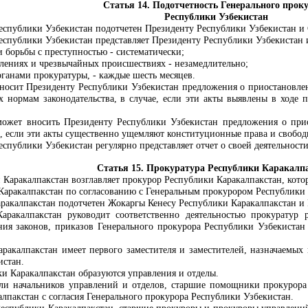
Статья 14. Подотчетность Генерального прок
Республики Узбекистан
еспублики Узбекистан подотчетен Президенту Республики Узбекистан и
еспублики Узбекистан представляет Президенту Республики Узбекистан
и борьбы с преступностью - систематически;
плениях и чрезвычайных происшествиях - незамедлительно;
рганами прокуратуры, - каждые шесть месяцев.
носит Президенту Республики Узбекистан предложения о приостановлен
х нормам законодательства, в случае, если эти акты выявлены в ходе
ожет вносить Президенту Республики Узбекистан предложения о прио
е, если эти акты существенно ущемляют конституционные права и свобод
спублики Узбекистан регулярно представляет отчет о своей деятельнос
Статья 15. Прокуратура Республики Каракалп
Каракалпакстан возглавляет прокурор Республики Каракалпакстан, кото
аракалпакстан по согласованию с Генеральным прокурором Республики 
ракалпакстан подотчетен Жокаргы Кенесу Республики Каракалпакстан и
аракалпакстан руководит соответственно деятельностью прокуратур
ия законов, приказов Генерального прокурора Республики Узбекистан 
ракалпакстан имеет первого заместителя и заместителей, назначаемы
истан.
и Каракалпакстан образуются управления и отделы.
ли начальников управлений и отделов, старшие помощники прокурора
лпакстан с согласия Генерального прокурора Республики Узбекистан.