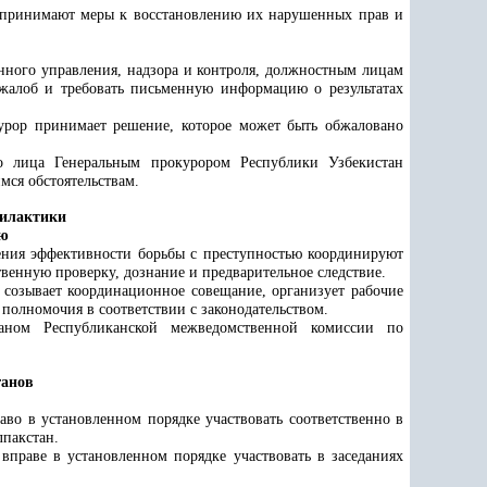
, принимают меры к восстановлению их нарушенных прав и
нного управления, надзора и контроля, должностным лицам
жалоб и требовать письменную информацию о результатах
урор принимает решение, которое может быть обжаловано
о лица Генеральным прокурором Республики Узбекистан
мся обстоятельствам.
филактики
ью
ения эффективности борьбы с преступностью координируют
твенную проверку
,
дознание и предварительное следствие.
 созывает координационное совещание, организует рабочие
полномочия в соответствии с законодательством.
ганом Республиканской межведомственной комиссии по
ганов
во в установленном порядке участвовать соответственно в
лпакстан.
праве в установленном порядке участвовать в заседаниях