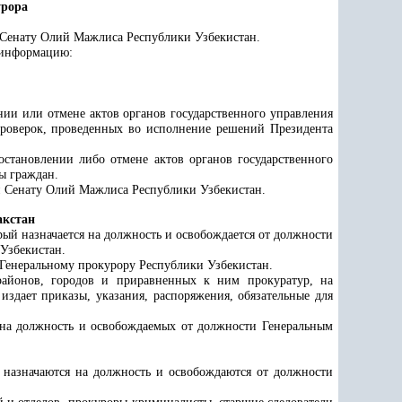
урора
 Сенату Олий Мажлиса Республики Узбекистан.
 информацию:
ии или отмене актов органов государственного управления
 проверок, проведенных во исполнение решений Президента
становлении либо отмене актов органов государственного
ы граждан.
ти Сенату Олий Мажлиса Республики Узбекистан.
акстан
рый назначается на должность и освобождается от должности
Узбекистан.
 Генеральному прокурору Республики Узбекистан.
 районов, городов и приравненных к ним прокуратур, на
издает приказы, указания, распоряжения, обязательные для
х на должность и освобождаемых от должности Генеральным
 назначаются на должность и освобождаются от должности