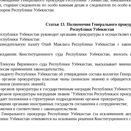
мощники Генерального прокурора Республики Узбекистан, начальники г
, старшие следователи по особо важным делам и следователи по особо 
рором Республики Узбекистан
.
Статья 13. Полномочия Генерального проку
Республики Узбекистан
спублики Узбекистан руководит органами прокуратуры и осуществляет к
еспублики Узбекистан:
конодательную палату Олий Мажлиса Республики Узбекистан с закон
аседаниях Конституционного суда Республики Узбекистан, вносить
х Пленума Верховного суда Республики Узбекистан, высказывает мнен
осам применения законодательства;
зиденту Республики Узбекистан об утверждении состава коллегии Генер
 органов прокуратуры классные чины (воинские звания) и обращается
чинов (воинских званий);
 органов прокуратуры к государственным наградам Республики Узбекист
органов прокуратуры нагрудным знаком "Узбекистон Республикаси проку
ждает положения о структурных подразделениях органов прокуратуры;
ющими органами иностранных государств соглашения о сотрудничестве;
мочия в соответствии с законодательством.
Генерального прокурора Республики Узбекистан (за исключением акт
лики Узбекистан отменяются на основании решения Конституционного с