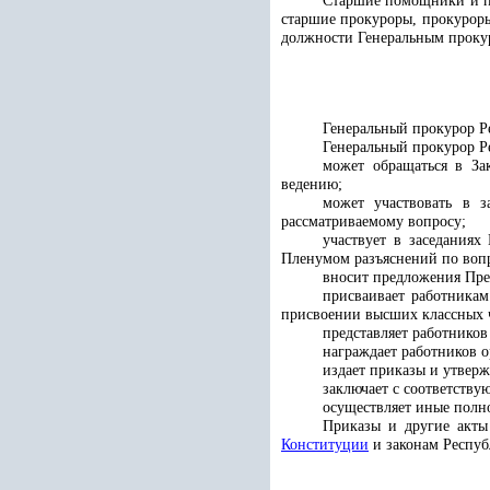
Старшие помощники и по
старшие прокуроры, прокуроры
должности Генеральным проку
Генеральный прокурор Ре
Генеральный прокурор Р
может обращаться в За
ведению
;
может участвовать в з
рассматриваемому вопросу;
участвует в заседания
Пленумом разъяснений по вопр
вносит предложения Пре
присваивает работникам
присвоении высших классных 
представляет работников
награждает работников 
издает приказы и утвер
заключает с соответству
осуществляет иные полно
Приказы и другие акты 
Конституции
и законам Респуб