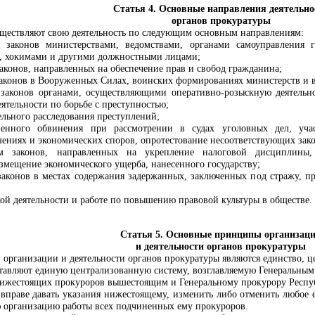
Статья 4. Основные направления деятельно
органов прокуратуры
ществляют свою деятельность по следующим основным направлениям:
 законов министерствами, ведомствами, органами самоуправления 
, хокимами и другими должностными лицами;
аконов, направленных на обеспечение прав и свобод гражданина;
законов в Вооруженных Силах, воинских формированиях
министерств и 
 законов органами, осуществляющими оперативно-розыскную деятельн
еятельности по борьбе с преступностью;
ельного расследования преступлений;
твенного обвинения при рассмотрении в судах уголовных дел, уча
шениях и
экономических
споров, опротестование несоответствующих зако
ем законов, направленных на укрепление налоговой дисциплины
змещение экономического ущерба, нанесенного государству;
законов в местах содержания задержанных, заключенных под стражу, 
кой деятельности и работе по повышению правовой культуры в обществе.
Статья 5. Основные принципы организац
и деятельности органов прокуратуры
ганизации и деятельности органов прокуратуры являются единство, цен
тавляют единую централизованную систему, возглавляемую Генеральным 
нижестоящих прокуроров вышестоящим и Генеральному прокурору Респу
праве давать указания нижестоящему, изменить либо отменить любое ег
ю организацию работы всех подчиненных ему прокуроров.