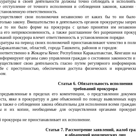
куратуры в своей деятельности должны точно соблюдать и исполнят
ое отступление от точного исполнения и соблюдения законов, каким
установленную ответственность.
существляют свои полномочия независимо от каких бы то ни было 
олько закону. Вмешательство в деятельность органов прокуратуры запре
бы то ни было форме на прокурора с целью принятия им незаконно
 на его неприкосновенность, а также разглашение без разрешения прок
ваний прокурора влечет ответственность в установленном порядке.
уратуры на период своих полномочий приостанавливают членство в поли
ракалпакстан, областей, города Ташкента, районов и городов:
соответственно в Жокаргы Кенес Республики Каракалпакстан, Кенгаши н
информируют органы само управления граждан о состоянии законности и
уществляют свою деятельность гласно путем регулярного информиров
бе с преступностью, обеспечения доступа физических и юридичес
вом.
Статья 6. Обязательность исполнения
требований прокурора
предъявленные в пределах его компетенции, о представлении докумен
ста, явке в прокуратуру и даче объяснений по поводу выявленных нар
а также о соблюдении закона обязательны для исполнения всеми гражд
ы и их копии, необходимые для осуществления органами прокура
 прокурора не приостанавливает их исполнение.
Статья 7. Рассмотрение заявлений, жалоб гр
и обращений юридических лиц