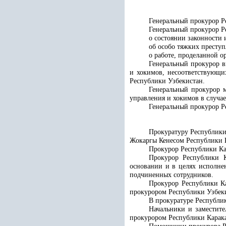
Генеральный прокурор Р
Генеральный прокурор Р
о состоянии законности 
об особо тяжких престу
о работе, проделанной о
Генеральный прокурор в
и хокимов, несоответствующи
Республики Узбекистан.
Генеральный прокурор м
управления и хокимов в случа
Генеральный прокурор Ре
Прокуратуру Республики 
Жокаргы Кенесом Республики К
Прокурор Республики Ка
Прокурор Республики К
основании и в целях исполнен
подчиненных сотрудников.
Прокурор Республики Ка
прокурором Республики Узбек
В прокуратуре Республик
Начальники и заместите
прокурором Республики Карака