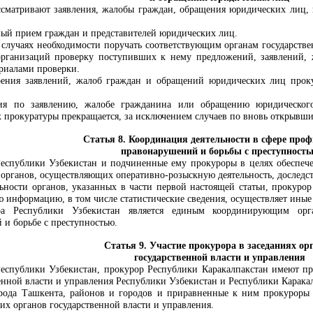
ссматривают заявления, жалобы граждан, обращения юридических лиц
ый прием граждан и представителей юридических лиц.
 случаях необходимости поручать соответствующим органам государстве
рганизаций проверку поступивших к нему предложений, заявлений, 
ериалами проверки.
трения заявлений, жалоб граждан и обращений юридических лиц прок
ия по заявлению, жалобе гражданина или обращению юридическог
х прокуратуры прекращается, за исключением случаев по вновь открывши
Статья 8.
Координация деятельности в сфере про
правонарушений и борьбы с преступност
еспублики Узбекистан и подчиненные ему прокуроры в целях обеспеч
 органов, осуществляющих оперативно-розыскную деятельность,
доследс
ьности органов, указанных в части первой настоящей статьи, прокурор
 информацию, в том числе статистические сведения, осуществляет иные 
ура Республики Узбекистан является единым координирующим ор
 и борьбе с преступностью
.
Статья 9. Участие прокурора в заседаниях ор
государственной власти и управления
еспублики Узбекистан, прокурор Республики Каракалпакстан имеют пра
венной власти и управления Республики Узбекистан и Республики Карака
рода Ташкента, районов и городов и приравненные к ним прокуроры в
х органов государственной власти и управления.