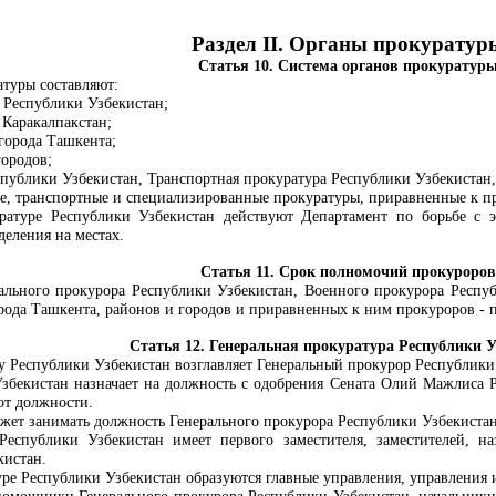
Раздел II. Органы прокуратур
Статья 10. Система органов прокуратур
атуры составляют:
 Республики Узбекистан;
 Каракалпакстан;
города Ташкента;
городов;
спублики Узбекистан, Транспортная прокуратура Республики Узбекистан,
е, транспортные и специализированные прокуратуры, приравненные к п
ратуре Республики Узбекистан действуют Департамент по борьбе с 
деления на местах.
Статья 11. Срок полномочий прокуроров
ального прокурора Республики Узбекистан,
Военного прокурора Респу
рода Ташкента, районов и городов и приравненных к ним прокуроров - п
Статья 12. Генеральная прокуратура Республики У
у Республики Узбекистан возглавляет Генеральный прокурор Республики
збекистан назначает на должность с одобрения Сената Олий Мажлиса 
от должности.
жет занимать должность Генерального прокурора Республики Узбекистан 
Республики Узбекистан имеет первого заместителя, заместителей, 
кистан.
ре Республики Узбекистан образуются главные управления, управления 