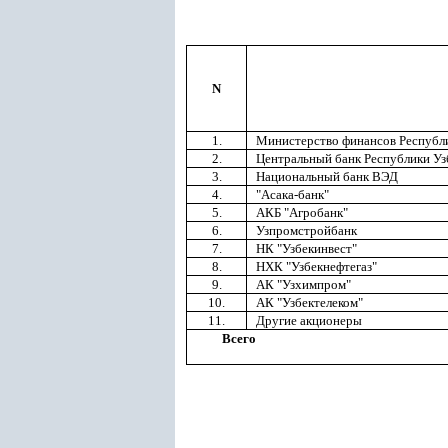
N
1.
Министерство финансов Республ
2.
Центральный банк Республики Уз
3.
Национальный банк ВЭД
4.
"Асака-банк"
5.
АКБ "Агробанк"
6.
Узпромстройбанк
7.
НК "Узбекинвест"
8.
НХК "Узбекнефтегаз"
9.
АК "Узхимпром"
10.
АК "Узбектелеком"
11.
Другие акционеры
Всего