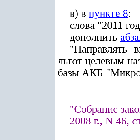
в) в
пункте 8
:
слова "2011 го
дополнить
абз
"Направлять 
льгот целевым на
базы АКБ "Микро
"Собрание зако
2008 г., N 46, с