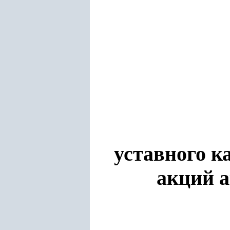
уставного к
акций а