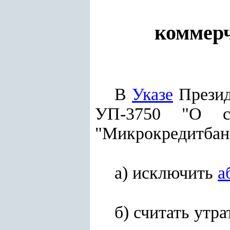
коммер
В
Указе
Презид
УП-3750 "О со
"Микрокредитбан
а) исключить
а
б) считать ут