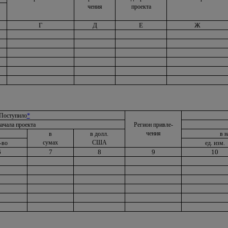
чения
проекта
Г
Д
Е
Ж
Поступило
*
начала проекта
Регион привле-
чения
в
в долл.
в 
сумах
США
-во
ед. изм.
6
7
8
9
10