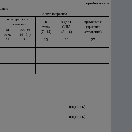
продолжение
вание
с начала проекта
в натуральном
в
в долл.
примечание
выражении
сумах
США
(причины
ед.
кол-во
(7 - 15)
(8 - 16)
отставания)
изм.
(6 - 14)
23
24
25
26
27
.
_________
__________________
(подпись)
_________
_________________
(подпись)