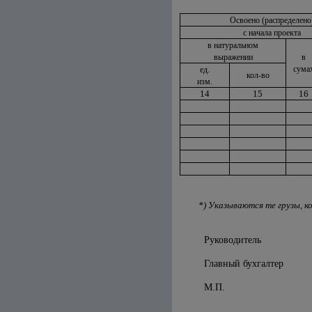
Освоено (распределено
с начала проекта
в натуральном
выражении
в
сума
ед.
кол-во
изм.
14
15
16
*) Указываются те грузы, 
Руководитель
Главный бухгалтер
М.П.