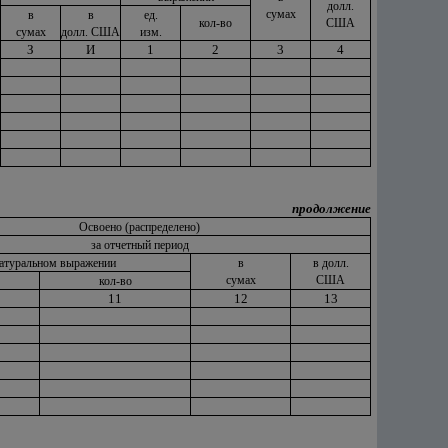
долл.
сумах
в
в
ед.
кол-во
США
сумах
долл. США
изм.
З
И
1
2
3
4
продолжение
Освоено (распределено)
за отчетный период
натуральном выражении
в
в долл.
сумах
США
кол-во
11
12
13