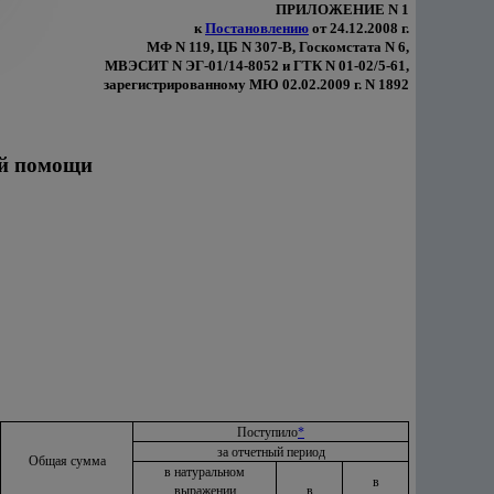
ПРИЛОЖЕНИЕ N 1
к
Постановлению
от 24.12.2008 г.
МФ N 119, ЦБ N 307-В, Госкомстата N 6,
МВЭСИТ N ЭГ-01/14-8052 и ГТК N 01-02/5-61,
зарегистрированному МЮ 02.02.2009 г. N 1892
ой помощи
Поступило
*
за отчетный период
Общая сумма
в натуральном
в
выражении
в