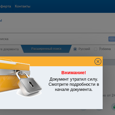
оферта
Контакты
ы
Расширенный поиск
Русский
Ўзбекча
сте документа
Внимание!
Документ утратил силу.
ЬСТВО УЗБЕКИСТАНА
Смотрите подробности в
начале документа.
тика. Отчетность
/
Общие положения
/
ной гуманитарной помощи (Приложение N 1 к Постановлению от 24
/5-61, зарегистрированному МЮ 02.02.2009 г. N 1892)