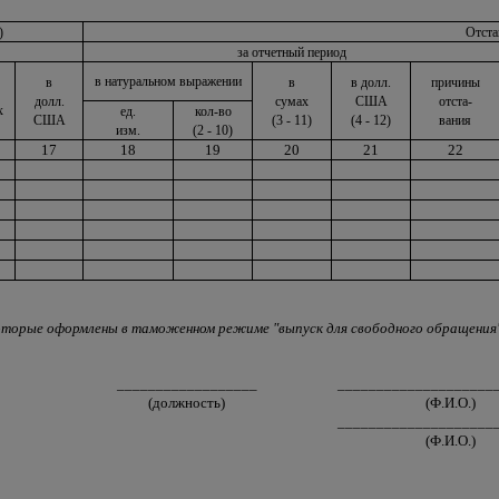
)
Отста
за отчетный период
в натуральном выражении
в
в
в долл.
причины
долл.
сумах
США
отста-
х
ед.
кол-во
США
(3 - 11)
(4 - 12)
вания
изм.
(2 - 10)
17
18
19
20
21
22
которые оформлены в таможенном режиме "выпуск для свободного обращения"
__________________
____________________
(должность)
(Ф.И.О.)
____________________
(Ф.И.О.)