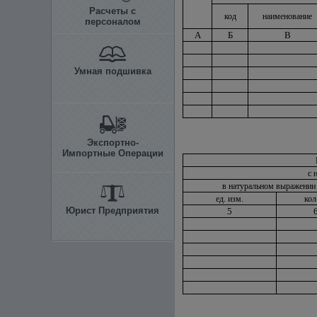
Расчеты с
код
наименование
персоналом
А
Б
В
Умная подшивка
Экспортно-
Импортные Операции
с 
в натуральном выражении
ед. изм.
кол
Юрист Предприятия
5