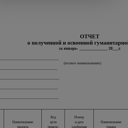
ОТЧЕТ
о полученной и освоенной гуманитарн
за январь- ______________ 20___г.
______________________________
(полное наименование)
_____________________________
_______________________________
_____________________________
_______________________________
Код
Номер
Наименование
цели
и дата
Наименование
проекта
привле-
одобрения
товара